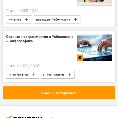
11 июня 2022, 10:15
Культура
президент Узбекистана
Шавкат Мирзиёев
награда
Государственная консерватория Узбекистана
Сколько программистов в Узбекистане
— инфографика
11 июня 2022, 09:37
Инфографика
IT-технологии
Узбекистан
Еще 20 материалов