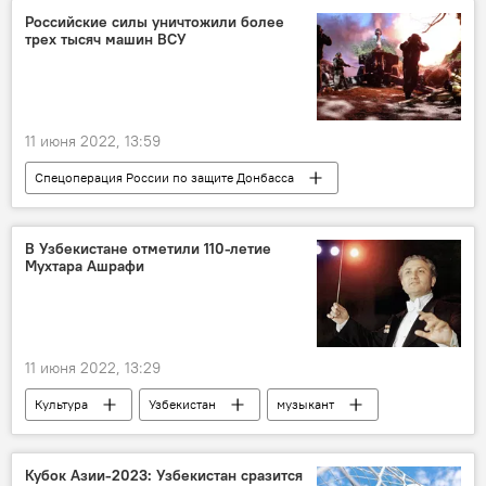
Владимир Зеленский
Российские силы уничтожили более
трех тысяч машин ВСУ
11 июня 2022, 13:59
Спецоперация России по защите Донбасса
Донбасс
Украина
Россия
В Узбекистане отметили 110-летие
Мухтара Ашрафи
11 июня 2022, 13:29
Культура
Узбекистан
музыкант
Кубок Азии-2023: Узбекистан сразится