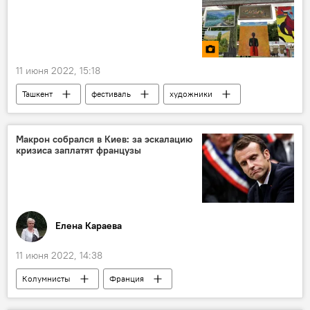
11 июня 2022, 15:18
Ташкент
фестиваль
художники
искусство
Фото
Культура
Макрон собрался в Киев: за эскалацию
кризиса заплатят французы
Елена Караева
11 июня 2022, 14:38
Колумнисты
Франция
Эммануэль Макрон
Украина