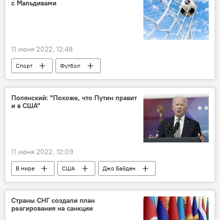
с Мальдивами
11 июня 2022, 12:48
Спорт
Футбол
Сборная Узбекистана
Полянский: "Похоже, что Путин правит
и в США"
11 июня 2022, 12:09
В мире
США
Джо Байден
санкции
инфляция
Россия
Страны СНГ создали план
реагирования на санкции