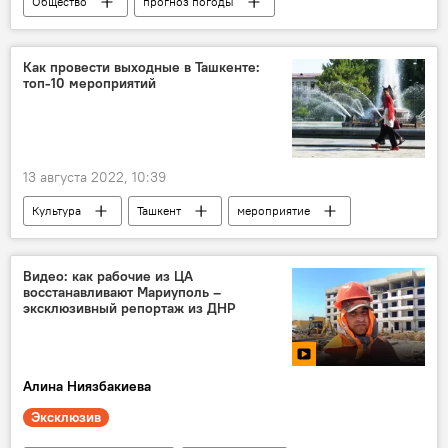
Общество
прогноз погоды
Узбекистан
Ташкент
Узгидромет
погода
Как провести выходные в Ташкенте:
топ-10 мероприятий
13 августа 2022, 10:39
Культура
Ташкент
мероприятие
Видео: как рабочие из ЦА
восстанавливают Мариуполь –
эксклюзивный репортаж из ДНР
Алина Ниязбакиева
Эксклюзив