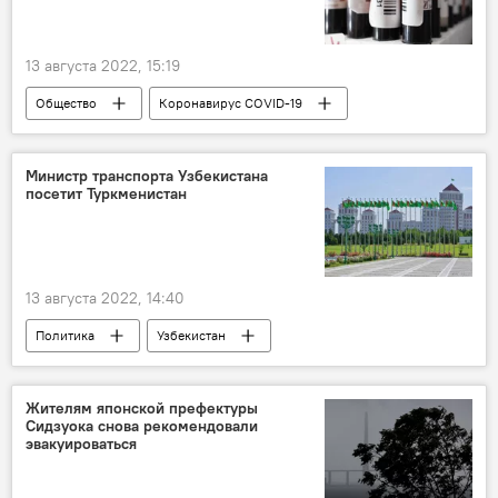
13 августа 2022, 15:19
Общество
Коронавирус COVID-19
Узбекистан
статистика
Минздрав Узбекистана
Министр транспорта Узбекистана
посетит Туркменистан
13 августа 2022, 14:40
Политика
Узбекистан
Туркменистан
министр
Министерство транспорта Республики Узбекистан
Жителям японской префектуры
Сидзуока снова рекомендовали
эвакуироваться