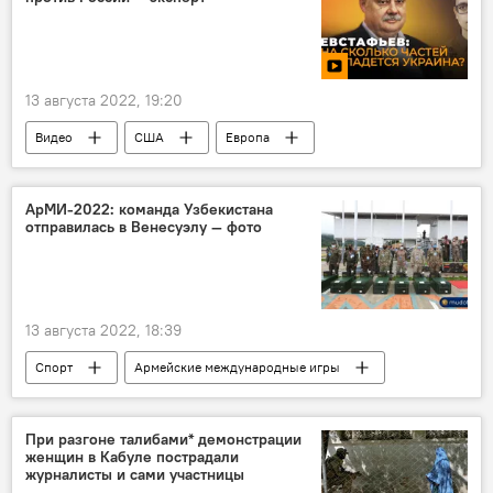
13 августа 2022, 19:20
Видео
США
Европа
эксперт
Вашингтон
АрМИ-2022: команда Узбекистана
отправилась в Венесуэлу — фото
13 августа 2022, 18:39
Спорт
Армейские международные игры
Узбекистан
военные
Венесуэла
стрельба
При разгоне талибами* демонстрации
женщин в Кабуле пострадали
журналисты и сами участницы