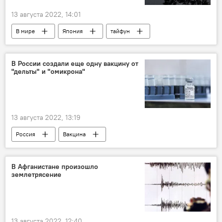
13 августа 2022, 14:01
В мире
Япония
тайфун
эвакуация
В России создали еще одну вакцину от
"дельты" и "омикрона"
13 августа 2022, 13:19
Россия
Вакцина
вакцина "Спутник V"
штамм-омикрон
вакцинация
Коронавирус COVID-19
В Афганистане произошло
землетрясение
13 августа 2022, 12:40