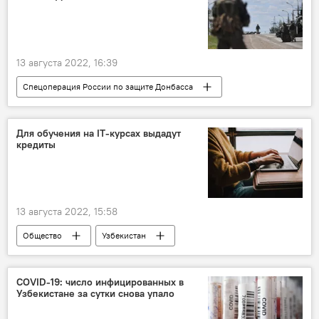
13 августа 2022, 16:39
Спецоперация России по защите Донбасса
Украина
ЛНР
ДНР
Донбасс
Россия
Для обучения на IT-курсах выдадут
кредиты
13 августа 2022, 15:58
Общество
Узбекистан
Образование
IT-технологии
Кредит
молодежь
COVID-19: число инфицированных в
Узбекистане за сутки снова упало