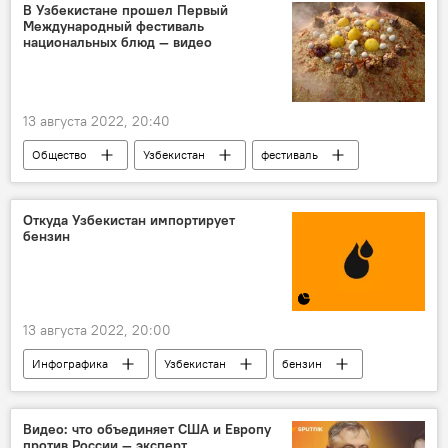
сотрудничество
Россия
В Узбекистане прошел Первый
Международный фестиваль
национальных блюд — видео
13 августа 2022, 20:40
Общество
Узбекистан
фестиваль
еда
Ташкентская область
Откуда Узбекистан импортирует
бензин
13 августа 2022, 20:00
Инфографика
Узбекистан
бензин
сотрудничество
Россия
Видео: что объединяет США и Европу
против России — эксперт