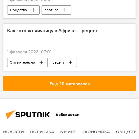
Общество
прогноз
прогноз погоды
дождь
погода
республика
Как готовят яичницу в Африке — рецепт
1 февраля 2023, 07:01
Это интересно
рецепт
Еще 20 материалов
Узбекистан
НОВОСТИ
ПОЛИТИКА
В МИРЕ
ЭКОНОМИКА
ОБЩЕСТВ