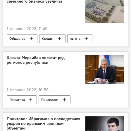
семейного бизнеса увеличат
1 февраля 2023, 11:49
Общество
Кредит
льгота
предприниматели
законодательство
Шавкат Мирзиёев посетит ряд
регионов республики
1 февраля 2023, 10:58
Политика
Президент
Шавкат Мирзиёев
Андижанская область
Наманганская область
Ферганская область
Политолог Ибрагимов о последствиях
ударов по иранским военным
объектам