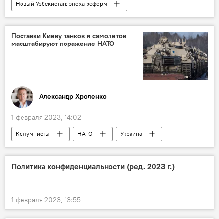
Новый Узбекистан: эпоха реформ
Президент
Шавкат Мирзиёев
Андижанская область
Поставки Киеву танков и самолетов
масштабируют поражение НАТО
Александр Хроленко
1 февраля 2023, 14:02
Колумнисты
НАТО
Украина
оружие
Россия
Политика конфиденциальности (ред. 2023 г.)
1 февраля 2023, 13:55