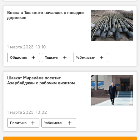
внешняя политика
мнение эксперта
Россия
Весна в Ташкенте началась с посадки
деревьев
1 марта 2023, 10:10
Общество
Ташкент
Узбекистан
Шавкат Мирзиёев посетит
Азербайджан с рабочим визитом
1 марта 2023, 10:02
Политика
Узбекистан
Азербайджан
Шавкат Мирзиёев