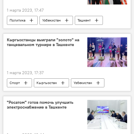
1 марта 2023, 17:47
Политика
Узбекистан
Ташкент
Шавкат Мирзиёев
США
госсекретарь
Кыргызстанцы выиграли "золото" на
танцевальном турнире в Ташкенте
1 марта 2023, 17:37
Спорт
Кыргызстан
Узбекистан
танцы
турнир
золото
"Росатом" готов помочь улучшить
электроснабжение в Ташкенте