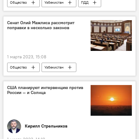
Общество
Узбекистан
ПДД
Изменения в ПДД Узбекистана
безопасность
Сенат Олий Мажлиса рассмотрит
поправки в несколько законов
1 марта 2023, 15:08
Общество
Узбекистан
Сенат Республики Узбекистан
Сенат Олий Мажлиса Узбекистана
США планируют интервенцию против
России — и Солнца
заседание
Кирилл Стрельников