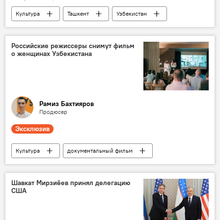
Культура
Ташкент
Узбекистан
Центральная Азия
отель
гостиница
открытие
Российские режиссеры снимут фильм
о женщинах Узбекистана
Рамиз Бахтияров
Продюсер
Эксклюзив
Культура
документальный фильм
Узбекистан
женщины
режиссер
Кино
Россия
Шавкат Мирзиёев принял делегацию
США