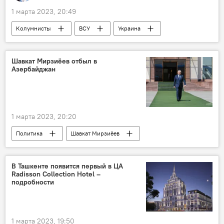
1 марта 2023, 20:49
Колумнисты
ВСУ
Украина
внешняя политика
мнение эксперта
Россия
Шавкат Мирзиёев отбыл в
Азербайджан
1 марта 2023, 20:20
Политика
Шавкат Мирзиёев
Ильхам Алиев
Азербайджан
визит
В Ташкенте появится первый в ЦА
Radisson Collection Hotel –
подробности
1 марта 2023, 19:50