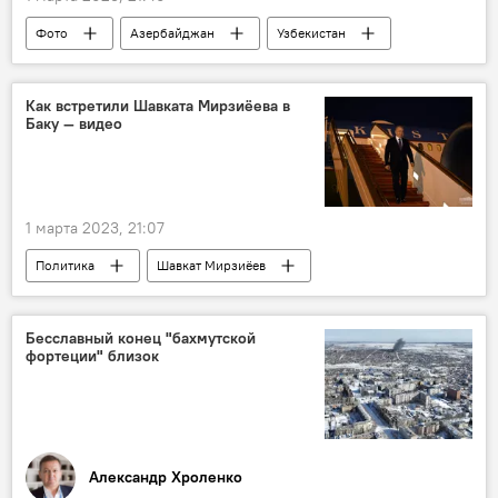
Фото
Азербайджан
Узбекистан
внешняя политика
Как встретили Шавката Мирзиёева в
Баку — видео
1 марта 2023, 21:07
Политика
Шавкат Мирзиёев
Азербайджан
визит
Бесславный конец "бахмутской
фортеции" близок
Александр Хроленко