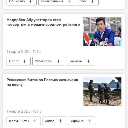
Общество
авиакомпания
рейс
Ташкент
Джидда
Нодирбек Абдусатторов стал
четвертым в международном рейтинге
1 марта 2023, 11:10
Спорт
Узбекистан
шахматы
Нодирбек Абдусатторов
Решающая битва за Россию назначена
на весну
1 марта 2023, 10:16
Колумнисты
Запад
Украина