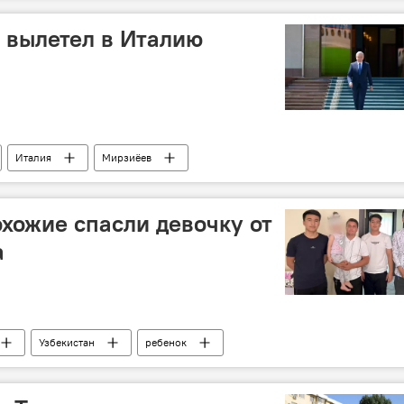
 вылетел в Италию
Италия
Мирзиёев
хожие спасли девочку от
а
Узбекистан
ребенок