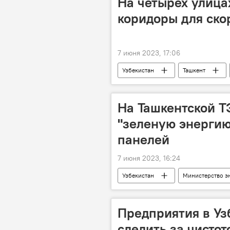
На четырех улица
коридоры для ско
7 июня 2023, 17:06
Узбекистан
Ташкент
Транспортный коридор
Общ
Кабинет Министров Узбекистана
На Ташкентской Т
"зеленую энерги
панелей
7 июня 2023, 16:24
Узбекистан
Министерство э
Солнечная энергия
ТЭЦ
Предприятия в Уз
следить за чистот