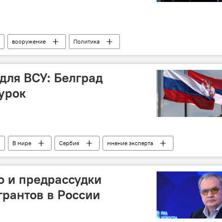
вооружение
Политика
для ВСУ: Белград
урок
В мире
Сербия
мнение эксперта
о и предрассудки
рантов в России