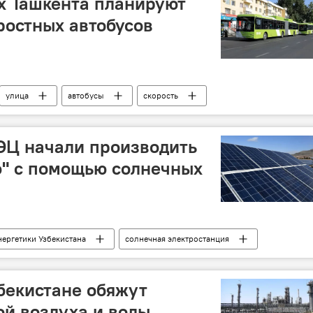
х Ташкента планируют
ростных автобусов
улица
автобусы
скорость
ество
Постановление
проект
оптимизация
ЭЦ начали производить
ю" с помощью солнечных
нергетики Узбекистана
солнечная электростанция
газ
станция
бекистане обяжут
ой воздуха и воды