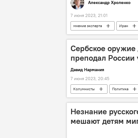
Александр Хроленко
7 июня 2023, 21:01
мнение эксперта
Иран
Сербское оружие 
преподал России 
Давид Нармания
7 июня 2023, 20:45
Колумнисты
Политика
Незнание русског
мешают детям миг