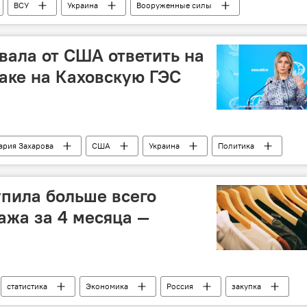
ВСУ
Украина
Вооруженные силы
о обороны России
аммиак
Мария Захарова
вала от США ответить на
аке на Каховскую ГЭС
ария Захарова
США
Украина
Политика
упила больше всего
ажа за 4 месяца —
статистика
Экономика
Россия
закупка
я