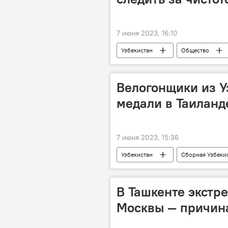
7 июня 2023, 16:10
Узбекистан
Общество
Велогонщики из У
медали в Таиланд
7 июня 2023, 15:36
Узбекистан
Сборная Узбеки
медали
серебро
Т
бронза
В Ташкенте экстр
Москвы — причин