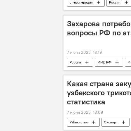
спецоперация
Россия
безопасность
Министерств
МИД РФ
В мире
Захарова потребо
вопросы РФ по ат
7 июня 2023, 18:19
Россия
МИД РФ
М
Какая страна зак
узбекского трикот
статистика
7 июня 2023, 18:09
Узбекистан
Экспорт
Лидер
трикотажные издели