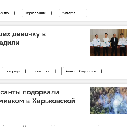
ество
Образование
Культура
дети
ших девочку в
радили
награда
спасение
Алишер Садуллаев
рсанты подорвали
миаком в Харьковской