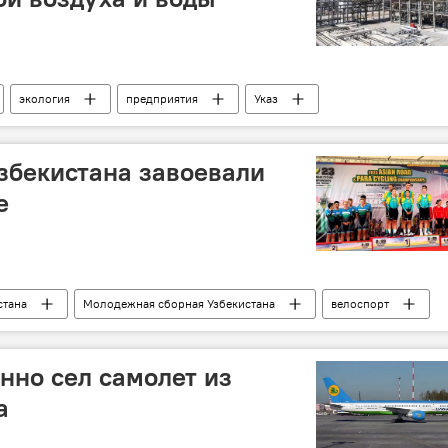
экология
предприятия
Указ
збекистана завоевали
е
стана
Молодежная сборная Узбекистана
велоспорт
аиланд
спортивные соревнования
Спорт
енно сел самолет из
а