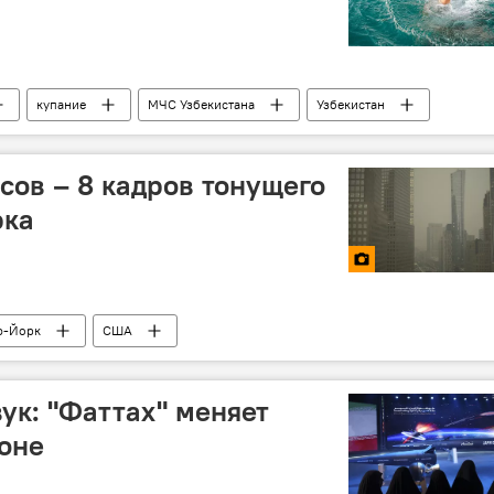
купание
МЧС Узбекистана
Узбекистан
сов – 8 кадров тонущего
рка
ю-Йорк
США
ук: "Фаттах" меняет
ионе