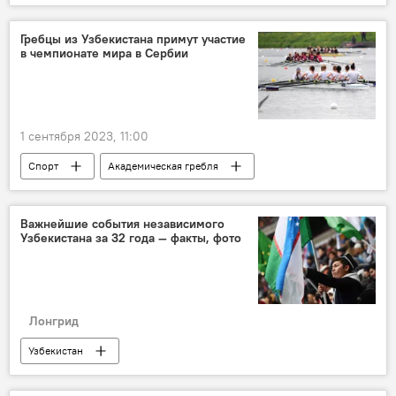
Садыр Жапаров
кок-бору
финал
Кубок президента Кыргызстана
Гребцы из Узбекистана примут участие
в чемпионате мира в Сербии
беспорядки
1 сентября 2023, 11:00
Спорт
Академическая гребля
Узбекистан
Сербия
чемпионат мира
сборная
Важнейшие события независимого
Узбекистана за 32 года — факты, фото
Сборная Узбекистана
Лонгрид
Узбекистан
День независимости Узбекистана
история