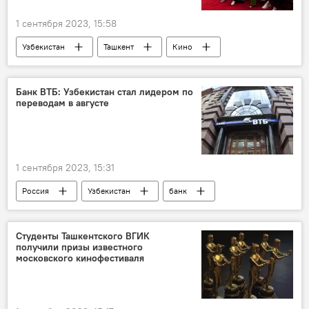
1 сентября 2023, 15:58
Узбекистан
Ташкент
Кино
фестиваль
Ташкентский международный кинофестиваль
Банк ВТБ: Узбекистан стал лидером по
переводам в августе
Самарканд
Культура
кинематограф
Африка
Азия
Латинская Америка
1 сентября 2023, 15:31
Россия
Узбекистан
банк
ВТБ
денежные переводы
Лидер
Таджикистан
Азербайджан
Студенты Ташкентского ВГИК
получили призы известного
Беларусь
Армения
Турция
московского кинофестиваля
Индия