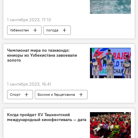
1 сентября 2023, 17:13
Узбекистан
погода
погода в Узбекистане
прогноз
прогноз погоды
Чемпионат мира по таэквондо:
юниоры из Узбекистана завоевали
прогноз погоды по Узбекистану
гроза
золото
Узгидромет
1 сентября 2023, 16:41
Спорт
Босния и Герцеговина
Узбекистан
таэквондо
золото
медаль
золотая медаль
Когда пройдет XV Ташкентский
международный кинофестиваль — дата
чемпионат мира
Ахаджон Мухторов