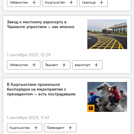
Узбекистан
Кыргызстан
граница
госграница
ID-карта
паспорт
биометрический паспорт
Заезд к местному аэропорту в
Ташкенте упростили — как именно
Гражданин Узбекистана
Соглашение
1 сентября 2023, 12:29
Узбекистан
Ташкент
аэропорт
реконструкция
местный аэропорт
привокзальная площадь
штраф
В Кыргызстане произошли
беспорядки на мероприятии с
открытие
президентом — есть пострадавшие
1 сентября 2023, 11:47
Кыргызстан
Президент