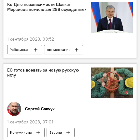
Ко Дню независимости Шавкат
Мирзиёев помиловал 286 осужденных
1 сентября 2023, 09:52
Узбекистан
помилование
День независимости
Указ
Президент
президент Узбекистана
ЕС готов воевать за новую русскую
иглу
Шавкат Мирзиёев
осужденные
Сергей Савчук
1 сентября 2023, 07:01
Колумнисты
Европа