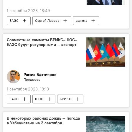
1 сентября 2023, 18:49
ЕАЭС
Сергей Лавров
валюта
МИД
МИД РФ
доллары
США
Совместные саммиты БРИКС–ШОС–
ЕАЭС будут регулярными — эксперт
Рамиз Бахтияров
Продюсер
1 сентября 2023, 18:13
ЕАЭС
ШОС
БРИКС
эксперт
саммит
Общество
Бахтиёр Эргашев
Узбекистан
В некоторых районах дождь — погода
в Узбекистане на 2 сентября