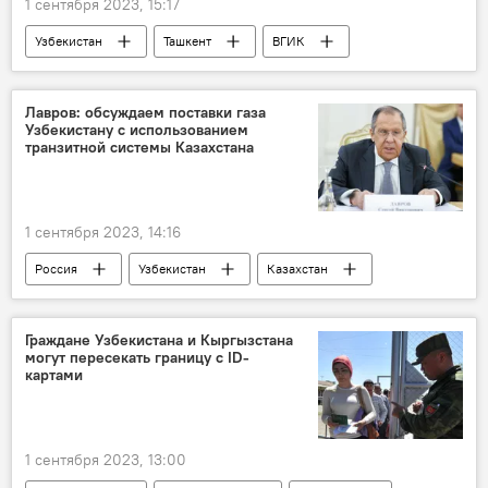
1 сентября 2023, 15:17
Узбекистан
Ташкент
ВГИК
программа
приз
Культура
Кино
кинофестиваль
Москва
Лавров: обсуждаем поставки газа
Узбекистану с использованием
транзитной системы Казахстана
1 сентября 2023, 14:16
Россия
Узбекистан
Казахстан
газ
природный газ
сотрудничество
транзит
Граждане Узбекистана и Кыргызстана
могут пересекать границу с ID-
картами
1 сентября 2023, 13:00