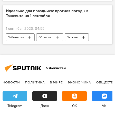
энергоресурсы
Россия
ЕС
Евросоюз
Сербия
Венгрия
Идеально для праздника: прогноз погоды в
Ташкенте на 1 сентября
Нефть
1 сентября 2023, 04:55
Узбекистан
Общество
Ташкент
погода
погода в Ташкенте
прогноз
прогноз погоды
прогноз погоды в Ташкенте
Узбекистан
НОВОСТИ
ПОЛИТИКА
В МИРЕ
ЭКОНОМИКА
ОБЩЕСТВ
Telegram
Дзен
OK
VK