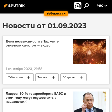
РУС
Узбекистан
Новости от 01.09.2023
День независимости в Ташкенте
отметили салютом — видео
1 сентября 2023, 21:58
Узбекистан
Ташкент
Общество
День независимости
День независимости Узбекистана
салют
Лавров: 90 % товарооборота ЕАЭС в
этом году могут осуществить в
нацвалютах<