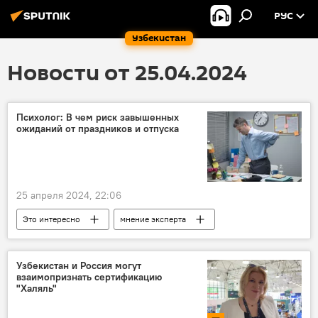
РУС
Узбекистан
Новости от 25.04.2024
Психолог: В чем риск завышенных
ожиданий от праздников и отпуска
25 апреля 2024, 22:06
Это интересно
мнение эксперта
работа
психология
праздничные дни
отпуск
Узбекистан и Россия могут
взаимопризнать сертификацию
"Халяль"