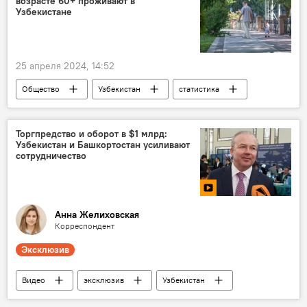
возрасте 60+ проживают в
ИННОПРОМ. Центральная Азия - 2024
Узбекистане
25 апреля 2024, 14:52
Общество
Узбекистан
статистика
население
пожилые люди
Торгпредство и оборот в $1 млрд:
Узбекистан и Башкортостан усиливают
сотрудничество
Анна Желиховская
Корреспондент
Эксклюзив
Видео
эксклюзив
Узбекистан
Башкортостан
сотрудничество