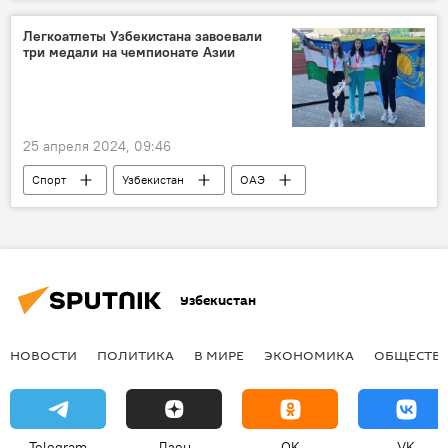
экология
возобновляемые источники энергии
Легкоатлеты Узбекистана завоевали
три медали на чемпионате Азии
25 апреля 2024, 09:46
Спорт
Узбекистан
ОАЭ
Дубай
Чемпионат Азии
Сборная Узбекистана
золотая медаль
бронза
легкая атлетика
Узбекистан
НОВОСТИ
ПОЛИТИКА
В МИРЕ
ЭКОНОМИКА
ОБЩЕСТВ
Telegram
Дзен
OK
VK