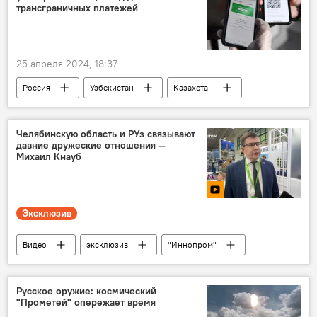
"Иннопром"
трансграничных платежей
ИННОПРОМ. Центральная Азия - 2024
25 апреля 2024, 18:37
Россия
Узбекистан
Казахстан
Кыргызстан
Таджикистан
платежная система
Челябинскую область и РУз связывают
давние дружеские отношения —
Михаил Кнауб
Эксклюзив
Видео
эксклюзив
"Иннопром"
Россия
Узбекистан
сотрудничество
Челябинская область
Русское оружие: космический
"Прометей" опережает время
ИННОПРОМ. Центральная Азия - 2024