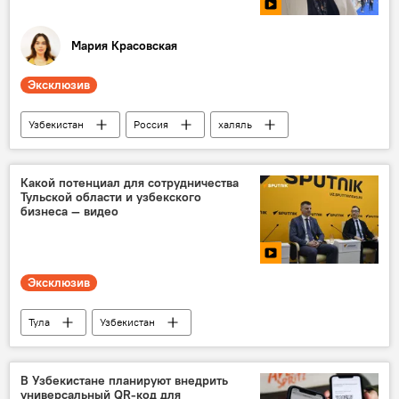
Мария Красовская
Эксклюзив
Узбекистан
Россия
халяль
"Иннопром"
ИННОПРОМ. Центральная Азия - 2024
Какой потенциал для сотрудничества
Тульской области и узбекского
бизнеса — видео
Эксклюзив
Тула
Узбекистан
Наманганская область
сотрудничество
Пресс-центр
Брифинг
В Узбекистане планируют внедрить
универсальный QR-код для