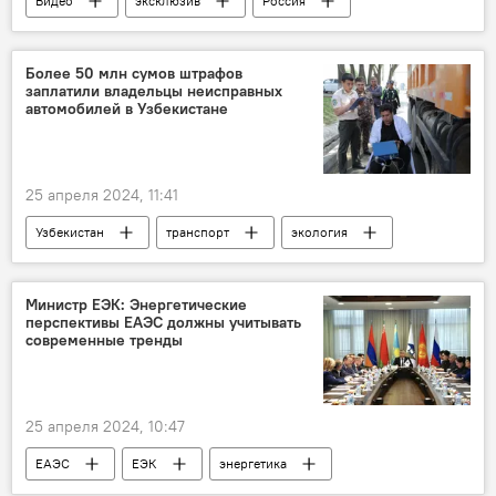
Видео
эксклюзив
Россия
регион
Узбекистан
сотрудничество
"Иннопром"
Более 50 млн сумов штрафов
заплатили владельцы неисправных
ИННОПРОМ. Центральная Азия - 2024
автомобилей в Узбекистане
25 апреля 2024, 11:41
Узбекистан
транспорт
экология
воздух
загрязнение воздуха
Министр ЕЭК: Энергетические
перспективы ЕАЭС должны учитывать
современные тренды
25 апреля 2024, 10:47
ЕАЭС
ЕЭК
энергетика