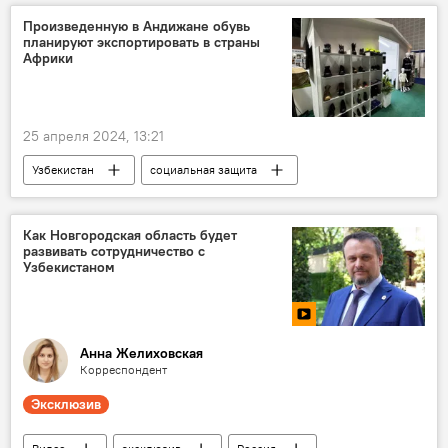
"Иннопром"
Произведенную в Андижане обувь
планируют экспортировать в страны
ИННОПРОМ. Центральная Азия - 2024
Африки
25 апреля 2024, 13:21
Узбекистан
социальная защита
Выставка
ОАЭ
гуманитарная помощь
В мире
Как Новгородская область будет
развивать сотрудничество с
Узбекистаном
Анна Желиховская
Корреспондент
Эксклюзив