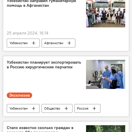
Узбекистан направил гуманитарную
помощь в Афганистан
ИННОПРОМ. Центральная Азия - 2024
25 апреля 2024, 16:14
Узбекистан
Афганистан
гуманитарная помощь
Сурхандарьинская область
продукты
Узбекистан планирует экспортировать
в Россию хирургические перчатки
Эксклюзив
Узбекистан
Общество
Россия
фармацевтика
сотрудничество
лекарства
Стало известно сколько граждан в