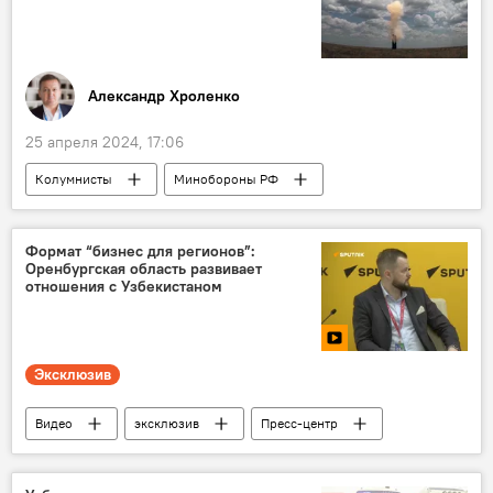
Александр Хроленко
25 апреля 2024, 17:06
Колумнисты
Минобороны РФ
спецоперация
вооружение
безопасность
Формат “бизнес для регионов”:
Оренбургская область развивает
Спецоперация России по защите Донбасса
отношения с Узбекистаном
СВО
Эксклюзив
Видео
эксклюзив
Пресс-центр
Брифинг
Узбекистан
"Иннопром"
Россия