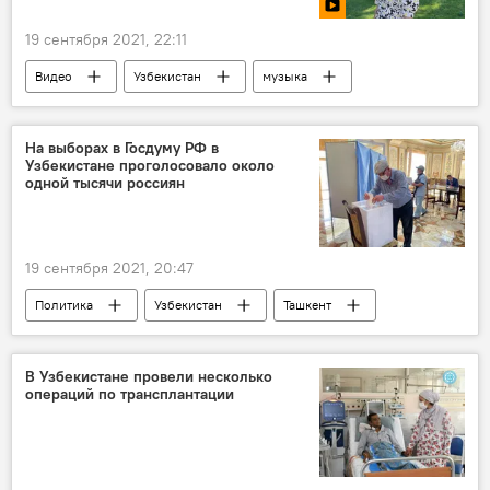
19 сентября 2021, 22:11
Видео
Узбекистан
музыка
Ты супер
На выборах в Госдуму РФ в
Узбекистане проголосовало около
одной тысячи россиян
19 сентября 2021, 20:47
Политика
Узбекистан
Ташкент
Самарканд
Фергана
выборы
голосование
Госдума РФ
В Узбекистане провели несколько
операций по трансплантации