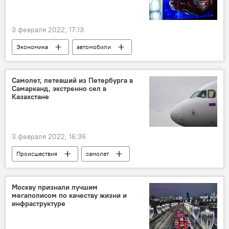
3 февраля 2022, 17:13
Экономика
автомобили
Узбекистан
статистика
производство
Госкомстат
Самолет, летевший из Петербурга в
Самарканд, экстренно сел в
Казахстане
3 февраля 2022, 16:36
Происшествия
самолет
Москву признали лучшим
мегаполисом по качеству жизни и
инфраструктуре