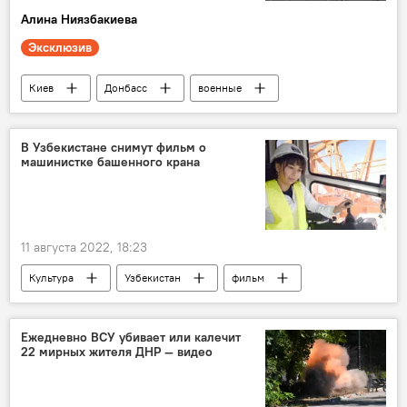
Алина Ниязбакиева
Эксклюзив
Киев
Донбасс
военные
Донбасс: путь к новой жизни
В Узбекистане снимут фильм о
машинистке башенного крана
11 августа 2022, 18:23
Культура
Узбекистан
фильм
Кино
девушка
Ежедневно ВСУ убивает или калечит
22 мирных жителя ДНР — видео