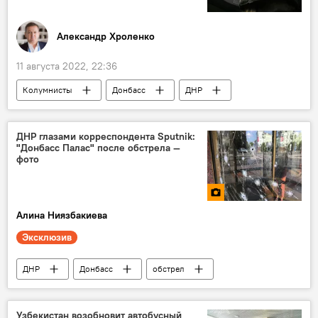
Александр Хроленко
11 августа 2022, 22:36
Колумнисты
Донбасс
ДНР
ДНР глазами корреспондента Sputnik:
"Донбасс Палас" после обстрела —
фото
Алина Ниязбакиева
Эксклюзив
ДНР
Донбасс
обстрел
Донбасс: путь к новой жизни
Узбекистан возобновит автобусный