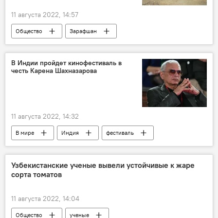
11 августа 2022, 14:57
Общество
Зарафшан
Самаркандская область
парк
Госкомэкологии
В Индии пройдет кинофестиваль в
честь Карена Шахназарова
11 августа 2022, 14:32
В мире
Индия
фестиваль
Кино
Узбекистанские ученые вывели устойчивые к жаре
сорта томатов
11 августа 2022, 14:04
Общество
ученые