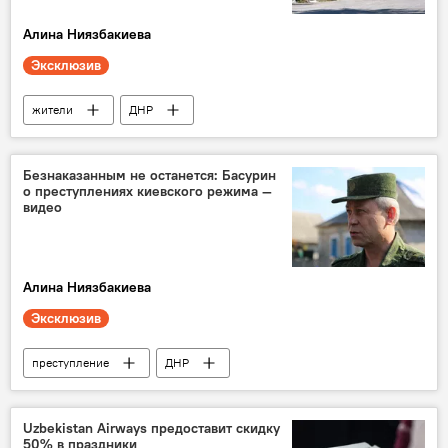
Алина Ниязбакиева
Эксклюзив
жители
ДНР
Донбасс: путь к новой жизни
Безнаказанным не останется: Басурин
о преступлениях киевского режима —
видео
Алина Ниязбакиева
Эксклюзив
преступление
ДНР
Донбасс: путь к новой жизни
Uzbekistan Airways предоставит скидку
50% в праздники