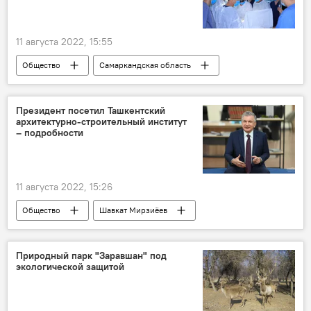
11 августа 2022, 15:55
Общество
Самаркандская область
Самарканд
операция
трансплантация органов
Президент посетил Ташкентский
архитектурно-строительный институт
– подробности
11 августа 2022, 15:26
Общество
Шавкат Мирзиёев
президент Узбекистана
институт
визит
Природный парк "Заравшан" под
экологической защитой