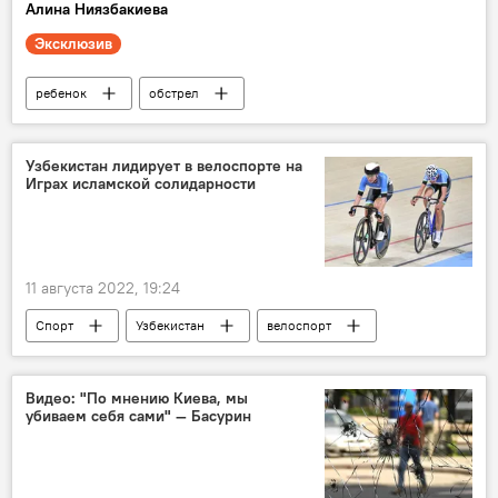
Алина Ниязбакиева
Эксклюзив
ребенок
обстрел
Донбасс: путь к новой жизни
Узбекистан лидирует в велоспорте на
Играх исламской солидарности
11 августа 2022, 19:24
Спорт
Узбекистан
велоспорт
спортивные соревнования
Лидер
Видео: "По мнению Киева, мы
убиваем себя сами" — Басурин