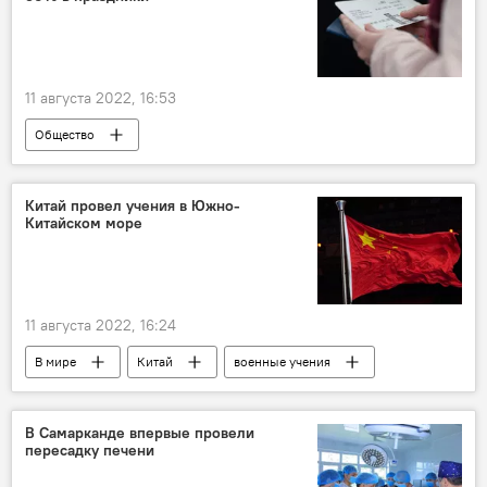
11 августа 2022, 16:53
Общество
Авиакомпания Uzbekistan Airways
праздник
День независимости
авиабилет
Китай провел учения в Южно-
Китайском море
11 августа 2022, 16:24
В мире
Китай
военные учения
Море
В Самарканде впервые провели
пересадку печени