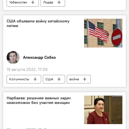
Узбекистан
Лидер
спортивные соревнования
Армейские международные игры АрМИ
США объявили войну китайскому
литию
Александр Собко
19 августа 2022, 17:09
Колумнисты
США
война
Китай
мнение эксперта
Нарбаева: решение важных задач
невозможно без участия женщин