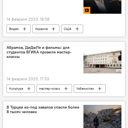
14 февраля 2023, 18:58
Видео
Украина
США
оружие
нло
Абрамов, ДиДюЛя и фильмы: для
студентов ВГИКА провели мастер-
классы
14 февраля 2023, 17:53
Культура
мастер-класс
Узбекистан
Ташкент
студенты
В Турции из-под завалов спасли более
8 тысяч человек