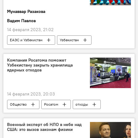
Мунаввар Разакова
Вадим Павлов
14 февраля 2023, 21:02
ЕАЭС и Узбекистан
Узбекистан
ЕАЭС
Узбекистан и ЕАЭС: перспективы возможной интеграции
Компания Росатома поможет
Узбекистану закрыть хранилища
Россия
ядерных отходов
14 февраля 2023, 20:03
Общество
Росатом
отходы
Россия
Военный эксперт об НЛО в небе над
США: это вызов законам физики