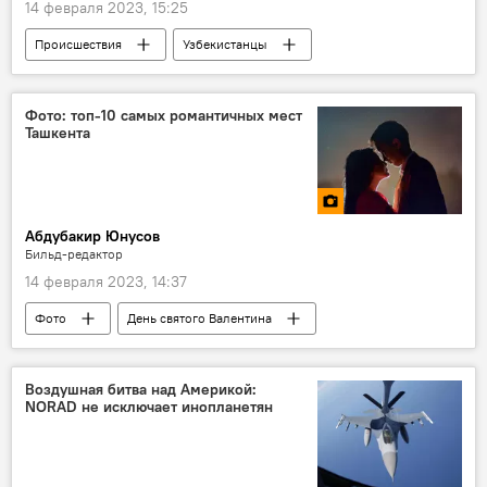
14 февраля 2023, 15:25
Происшествия
Узбекистанцы
медики
помощь
Турция
Фото: топ-10 самых романтичных мест
Ташкента
Абдубакир Юнусов
Бильд-редактор
14 февраля 2023, 14:37
Фото
День святого Валентина
Ботанический сад
парк
Воздушная битва над Америкой:
NORAD не исключает инопланетян