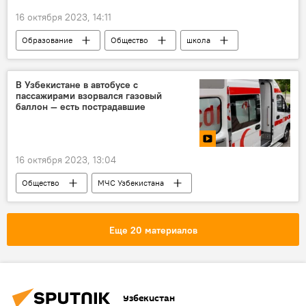
16 октября 2023, 14:11
Образование
Общество
школа
школьники
каникулы
Министерство дошкольного и школьного образования Республики Узбекистан
В Узбекистане в автобусе с
пассажирами взорвался газовый
осень
Узбекистан
баллон — есть пострадавшие
16 октября 2023, 13:04
Общество
МЧС Узбекистана
Взрыв
автобус
газовый баллон
пострадавшие
пассажиры
Еще 20 материалов
Кашкадарьинская область
Узбекистан