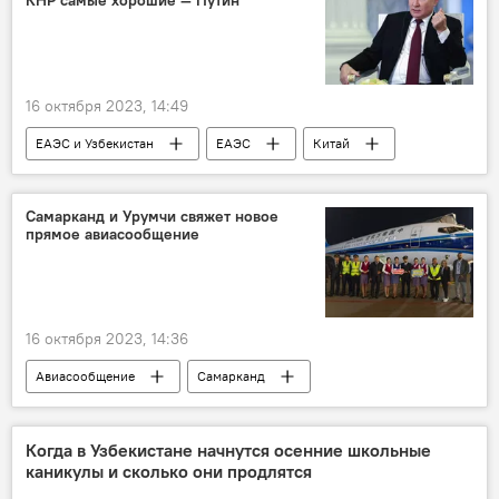
КНР самые хорошие — Путин
Зураб Пололикашвили
Туризм
16 октября 2023, 14:49
ЕАЭС и Узбекистан
ЕАЭС
Китай
один пояс-один путь
Владимир Путин
интервью
Самарканд и Урумчи свяжет новое
прямое авиасообщение
16 октября 2023, 14:36
Авиасообщение
Самарканд
Урумчи
прямой рейс
рейс
боинг
Узбекистан
Китай
Когда в Узбекистане начнутся осенние школьные
каникулы и сколько они продлятся
Презентация