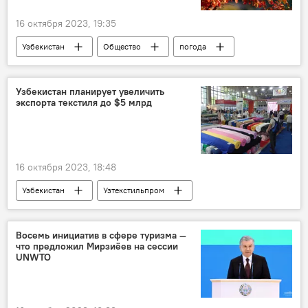
16 октября 2023, 19:35
Узбекистан
Общество
погода
погода в Узбекистане
прогноз
прогноз погоды
Узбекистан планирует увеличить
экспорта текстиля до $5 млрд
прогноз погоды по Узбекистану
16 октября 2023, 18:48
Узбекистан
Узтекстильпром
Выставка
текстиль
Экспорт
Восемь инициатив в сфере туризма —
что предложил Мирзиёев на сессии
UNWTO