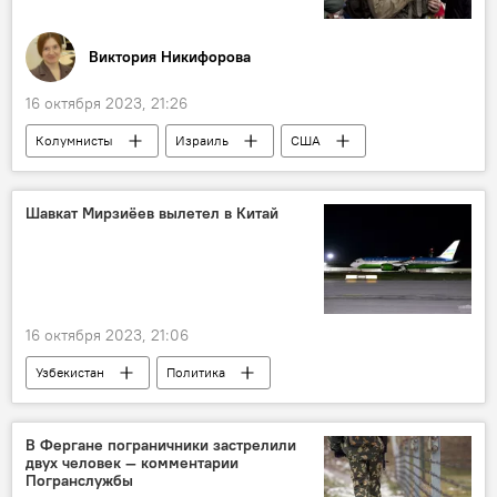
Виктория Никифорова
16 октября 2023, 21:26
Колумнисты
Израиль
США
Конфликт
Шавкат Мирзиёев вылетел в Китай
16 октября 2023, 21:06
Узбекистан
Политика
Шавкат Мирзиёев
Китай
один пояс-один путь
Си Цзиньпин
В Фергане пограничники застрелили
двух человек — комментарии
Погранслужбы