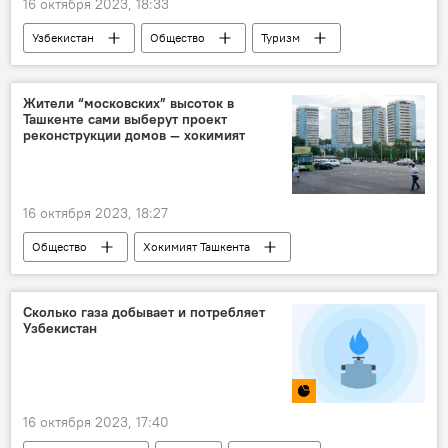
16 октября 2023, 18:33
Узбекистан
Общество
Туризм
Шавкат Мирзиёев
UNWTO
выступление
Жители “московских” высоток в
Ташкенте сами выберут проект
реконструкции домов — хокимият
16 октября 2023, 18:27
Общество
Хокимият Ташкента
ремонт
жилой дом
жители
протест
Ташкент
проект
Сколько газа добывает и потребляет
Узбекистан
Узбекистан
площадь Хамида Алимджана
16 октября 2023, 17:40