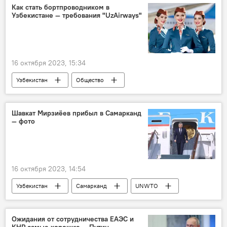
курс валют
курс валюты
Как стать бортпроводником в
Узбекистане — требования "UzAirways"
Курс доллара и евро к суму в Узбекистане
доллары
евро
сум
рубль
китайский юань
16 октября 2023, 15:34
Узбекистан
Общество
Авиакомпания Uzbekistan Airways
стюардесса
Обучение
Шавкат Мирзиёев прибыл в Самарканд
— фото
16 октября 2023, 14:54
Узбекистан
Самарканд
UNWTO
сессия
саммит
Президент
президент Узбекистана
Шавкат Мирзиёев
Ожидания от сотрудничества ЕАЭС и