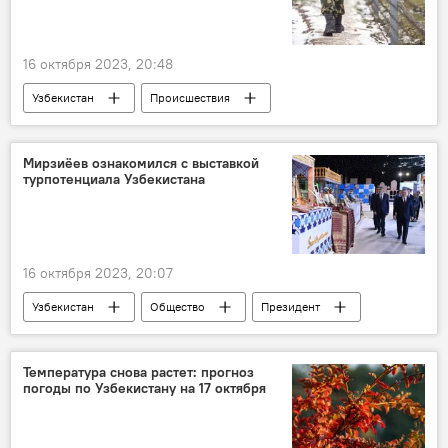
16 октября 2023, 20:48
Узбекистан
Происшествия
пограничники
погранслужба
комментарий
Мирзиёев ознакомился с выставкой
турпотенциала Узбекистана
16 октября 2023, 20:07
Узбекистан
Общество
Президент
Шавкат Мирзиёев
Выставка
Туризм
Температура снова растет: прогноз
погоды по Узбекистану на 17 октября