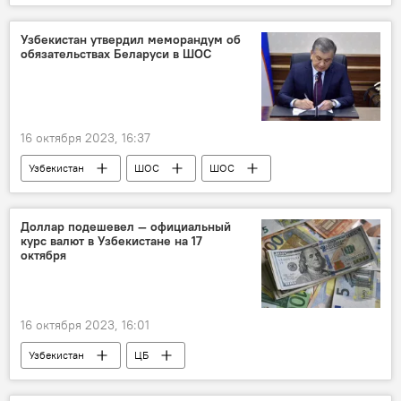
газовый баллон
Кашкадарьинская область
пассажиры
пострадавшие
Узбекистан утвердил меморандум об
обязательствах Беларуси в ШОС
реанимация
МЧС Узбекистана
Минздрав Узбекистана
16 октября 2023, 16:37
Узбекистан
ШОС
ШОС
Беларусь
меморандум
Постановление
Общество
Доллар подешевел — официальный
курс валют в Узбекистане на 17
сотрудничество
октября
16 октября 2023, 16:01
Узбекистан
ЦБ
Центральный банк Республики Узбекистан