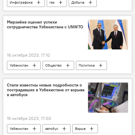
Инфографика
газ
Добыча
Экономика
Экономика
Россия
Узбекистан
импорт
Казахстан
Мирзиёев оценил успехи
сотрудничества Узбекистана с UNWTO
газопровод
16 октября 2023, 17:10
Узбекистан
Общество
Политика
Президент
Шавкат Мирзиёев
Зураб Пололикашвили
UNWTO
Стали известны новые подробности о
пострадавших в Узбекистане от взрыва
в автобусе
16 октября 2023, 17:00
Узбекистан
автобус
Взрыв