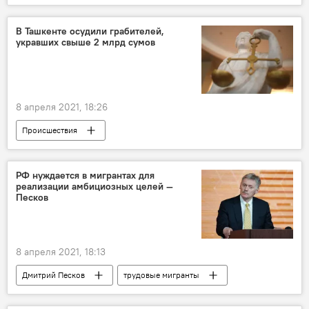
Муроджон Ахмадалиев
В Ташкенте осудили грабителей,
укравших свыше 2 млрд сумов
8 апреля 2021, 18:26
Происшествия
Следственный департамент при МВД Узбекистана
Кража
Приговор
ограбление
РФ нуждается в мигрантах для
реализации амбициозных целей —
уголовный суд
Песков
8 апреля 2021, 18:13
Дмитрий Песков
трудовые мигранты