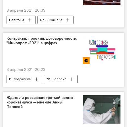
8 апреля 2021, 20:39
Политика
Олий Мажлис
Кабинет Министров Узбекистана
заседание
ЦБ
кабмин
Парламент
Контракты, проекты, договоренности:
"Иннопром-2021" в цифрах
Счетная палата
Сенат Олий Мажлиса Узбекистана
8 апреля 2021, 20:23
Инфографика
"Иннопром"
Узбекистан
промышленность
Иннопром-2021 в Ташкенте
Ждать ли россиянам третьей волны
коронавируса — мнение Анны
Поповой