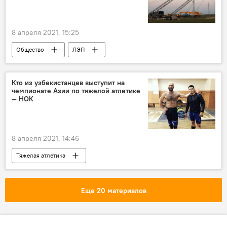
8 апреля 2021, 15:25
Общество
ЛЭП
Сурхандарьинская область
дожди
Министерство энергетики Узбекистана
Кто из узбекистанцев выступит на
чемпионате Азии по тяжелой атлетике
— НОК
8 апреля 2021, 14:46
Тяжелая атлетика
Национальный Олимпийский комитет Узбекистана
Чемпионат Азии
Еще 20 материалов