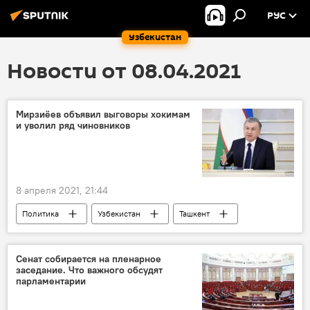
РУС
Узбекистан
Новости от 08.04.2021
Мирзиёев объявил выговоры хокимам
и уволил ряд чиновников
8 апреля 2021, 21:44
Политика
Узбекистан
Ташкент
Шавкат Мирзиёев
президент Узбекистана
Новый президент Узбекистана Шавкат Мирзиёев: реформы и назначения
Сенат собирается на пленарное
заседание. Что важного обсудят
видеоселекторное совещание
парламентарии