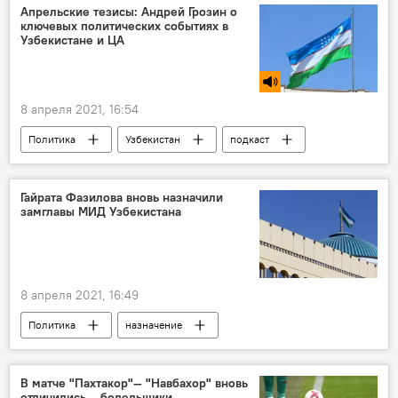
Минобороны РФ
Вооруженные силы
Апрельские тезисы: Андрей Грозин о
ключевых политических событиях в
Узбекистане и ЦА
8 апреля 2021, 16:54
Политика
Узбекистан
подкаст
Шавкат Мирзиёев
Садыр Жапаров
Кыргызстан
Гайрата Фазилова вновь назначили
замглавы МИД Узбекистана
Узбекистан и ЕАЭС: перспективы возможной интеграции
8 апреля 2021, 16:49
Политика
назначение
В матче "Пахтакор"— "Навбахор" вновь
отличились… болельщики