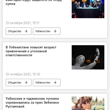
сумов
13 октября 2021, 15:11
Общество
Узбекистан
Шавкат Мирзиёев
Бухарская область
молодежь
В Узбекистане повысят возраст
привлечения к уголовной
ответственности
13 октября 2021, 15:10
Общество
Узбекистан
Уголовный кодекс
несовершеннолетние
Законодательная палата Олий Мажлиса
Узбекские и таджикские лучники
соревновались за приз Зебинисо
Рустамовой