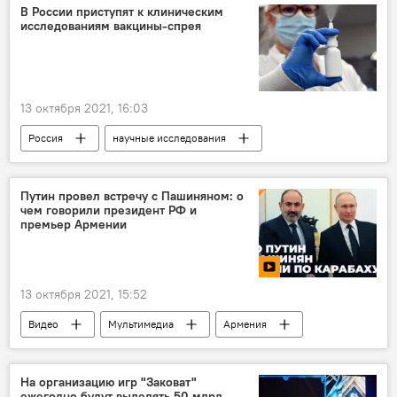
В России приступят к клиническим
исследованиям вакцины-спрея
13 октября 2021, 16:03
Россия
научные исследования
вакцинация
Министерство здравоохранения России
Путин провел встречу с Пашиняном: о
чем говорили президент РФ и
премьер Армении
13 октября 2021, 15:52
Видео
Мультимедиа
Армения
Владимир Путин
Никол Пашинян
На организацию игр "Заковат"
ежегодно будут выделять 50 млрд