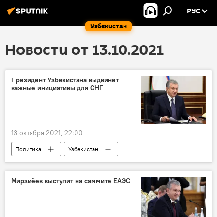
РУС
Узбекистан
Новости от 13.10.2021
Президент Узбекистана выдвинет
важные инициативы для СНГ
13 октября 2021, 22:00
Политика
Узбекистан
Шавкат Мирзиёев
Москва
СНГ
Абдулазиз Камилов
Минск
Мирзиёев выступит на саммите ЕАЭС