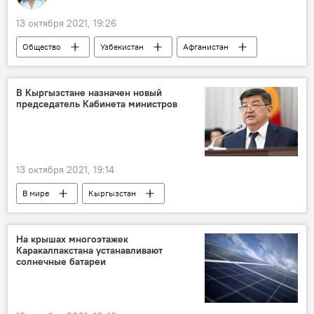
13 октября 2021, 19:26
Общество
Узбекистан
Афганистан
ветераны
В Кыргызстане назначен новый
председатель Кабинета министров
13 октября 2021, 19:14
В мире
Кыргызстан
кабинет министров
председательство
назначение
На крышах многоэтажек
Каракалпакстана устанавливают
солнечные батареи