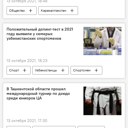
13 октября 2021, 18:48
Общество
Каракалпакстан
Министерство энергетики Узбекистана
солнечная батарея
Положительный допинг-тест в 2021
году выявили у семерых
узбекистанских спортсменов
13 октября 2021, 18:23
Спорт
Узбекистанцы
Спортсмен
допинг
допинг-пробы
В Ташкентской области прошел
международный турнир по дзюдо
среди юниоров ЦА
13 октября 2021, 17:30