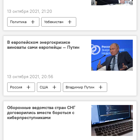
13 октября 2021, 21:20
Политика
Узбекистан
Шавкат Мирзиёев
ЕАЭС
Узбекистан и ЕАЭС: перспективы возможной интеграции
В европейском энергокризисе
виноваты сами европейцы — Путин
13 октября 2021, 20:56
Россия
США
Владимир Путин
Европа
Украина
Газпром
газоснабжение
Северный поток - 2
Оборонные ведомства стран СНГ
договорились вместе бороться с
киберпреступниками