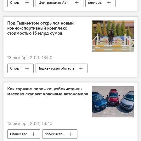
Спорт
Центральная Азия
юниоры
дзюдо
Под Ташкентом открылся новый
конно-спортивный комплекс
стоимостью 15 млрд сумов
13 октября 2021, 16:50
Спорт
Ташкентская область
Хокимият
конный клуб
конный спорт
Как горячие пирожки: узбекистанцы
массово скупают красивые автономера
13 октября 2021, 16:45
Общество
Узбекистан