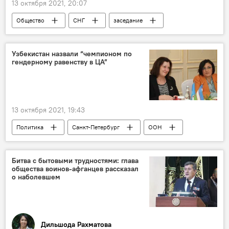
13 октября 2021, 20:07
Общество
СНГ
заседание
МВД Узбекистана
Киберпреступность
Узбекистан назвали “чемпионом по
гендерному равенству в ЦА”
13 октября 2021, 19:43
Политика
Санкт-Петербург
ООН
форум
Танзила Нарбаева
женщины
Битва с бытовыми трудностями: глава
общества воинов-афганцев рассказал
о наболевшем
Дильшода Рахматова