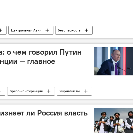
Центральная Азия
безопасность
а: о чем говорил Путин
нции — главное
пресс-конференция
журналисты
изнает ли Россия власть