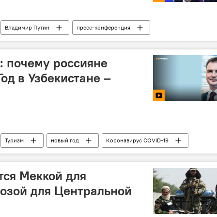
Владимир Путин
пресс-конференция
: почему россияне
од в Узбекистане –
Туризм
новый год
Коронавирус COVID-19
тся Меккой для
розой для Центральной