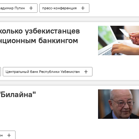
ладимир Путин
пресс-конференция
сколько узбекистанцев
анционным банкингом
Центральный банк Республики Узбекистан
"Билайна"
йн