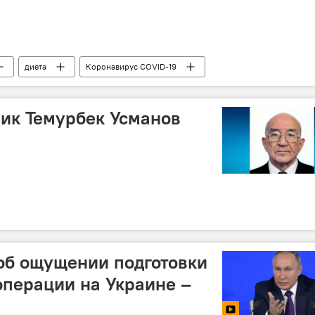
диета
Коронавирус COVID-19
ик Темурбек Усманов
об ощущении подготовки
операции на Украине –