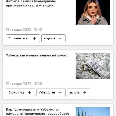
Актриса Камила Гимандинова
прыгнула со скалы — видео
19 января 2022, 16:40
Это интересно
актриса
Узбекистан меняет валюту на золото
19 января 2022, 16:26
Экономика
Узбекистан
валюта
ЦБ
золото
золотовалютный резерв
Как Туркменистан и Узбекистан
намерены увеличивать товарооборот