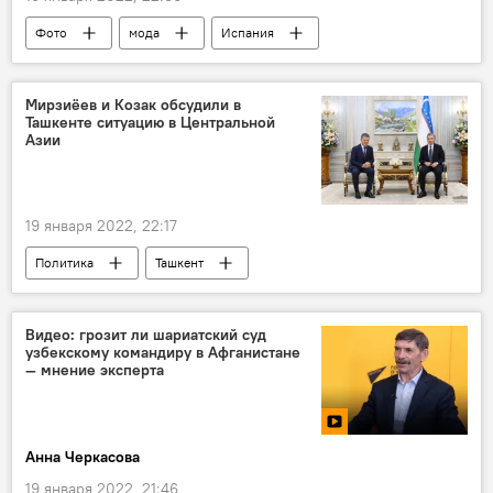
Фото
мода
Испания
Мирзиёев и Козак обсудили в
Ташкенте ситуацию в Центральной
Азии
19 января 2022, 22:17
Политика
Ташкент
Шавкат Мирзиёев
Центральная Азия
Дмитрий Козак
Видео: грозит ли шариатский суд
узбекскому командиру в Афганистане
— мнение эксперта
Анна Черкасова
19 января 2022, 21:46