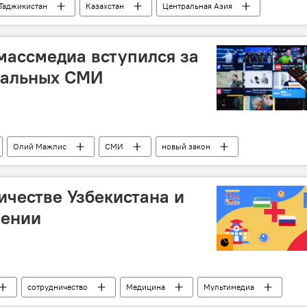
Таджикистан
Казахстан
Центральная Азия
СНГ
зможной интеграции
массмедиа вступился за
нальных СМИ
Олий Мажлис
СМИ
новый закон
ичестве Узбекистана и
нении
сотрудничество
Медицина
Мультимедиа