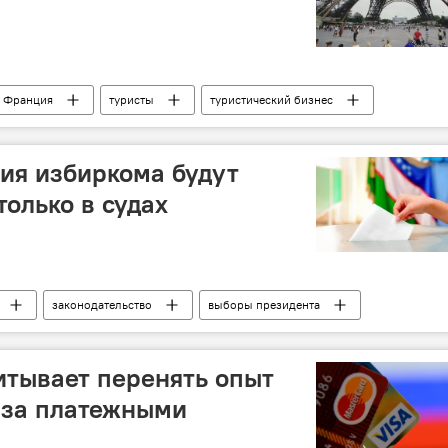
Франция
туристы
туристический бизнес
ия избиркома будут
только в судах
законодательство
выборы президента
итывает перенять опыт
 за платежными