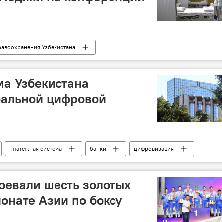
равоохранения Узбекистана
тане
пандемия
ма Узбекистана
бальной цифровой
платежная система
банки
цифровизация
оевали шесть золотых
онате Азии по боксу