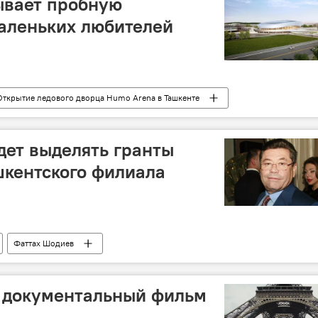
ывает пробную
аленьких любителей
Открытие ледового дворца Humo Arena в Ташкенте
ет выделять гранты
шкентского филиала
Фаттах Шодиев
 документальный фильм