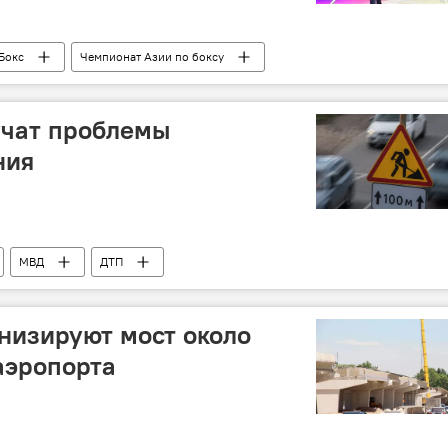
Бокс
Чемпионат Азии по боксу
учат проблемы
ния
МВД
ДТП
низируют мост около
аэропорта