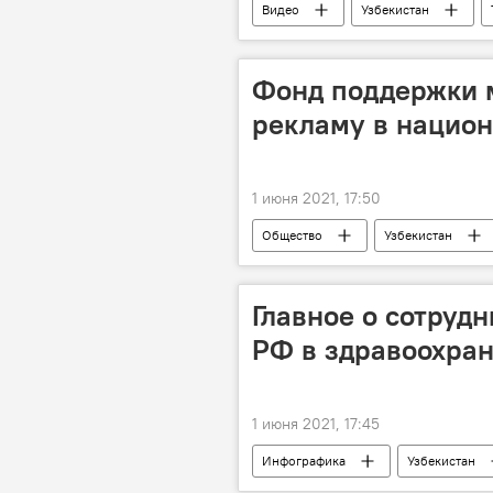
Видео
Узбекистан
ЕАЭС
Кыргызстан
Узбекистан и ЕАЭС: перспективы во
Фонд поддержки 
рекламу в нацио
1 июня 2021, 17:50
Общество
Узбекистан
Главное о сотрудн
РФ в здравоохра
1 июня 2021, 17:45
Инфографика
Узбекистан