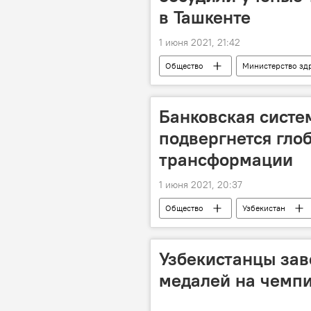
в Ташкенте
1 июня 2021, 21:42
Общество
Министерство зд
Ситуация с коронавирусом в Узбекис
Банковская систе
подвергнется гло
трансформации
1 июня 2021, 20:37
Общество
Узбекистан
Узбекистанцы зав
медалей на чемпи