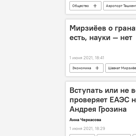
Общество
Аэропорт Ташкен
Мирзиёев о грана
есть, науки — нет
1 июня 2021, 18:41
Экономика
Шавкат Мирзиёе
Поездки президента Шавката Мирзиёе
Вступать или не в
проверяет ЕАЭС н
Андрея Грозина
Анна Черкасова
1 июня 2021, 18:29