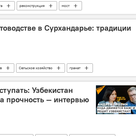
та
реконструкция
мост
товодстве в Сурхандарье: традиции
в
Сельское хозяйство
гранат
ва по Узбекистану
ступать: Узбекистан
а прочность — интервью