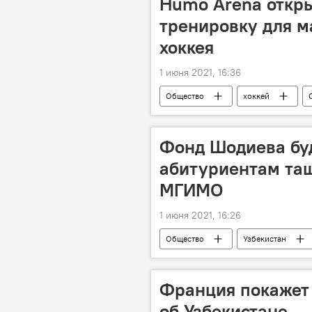
Humo Arena откр
тренировку для м
хоккея
1 июня 2021, 16:36
Общество
хоккей
Высшая хоккейная лига
Фонд Шодиева буд
абитуриентам та
МГИМО
1 июня 2021, 16:26
Общество
Узбекистан
Франция покажет
об Узбекистане