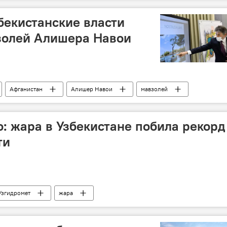
бекистанские власти
золей Алишера Навои
Афганистан
Алишер Навои
мавзолей
: жара в Узбекистане побила рекорд
ти
Узгидромет
жара