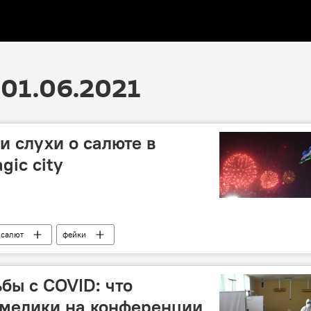
01.06.2021
и слухи о салюте в
gic city
салют
фейки
бы с COVID: что
-медики на конференции