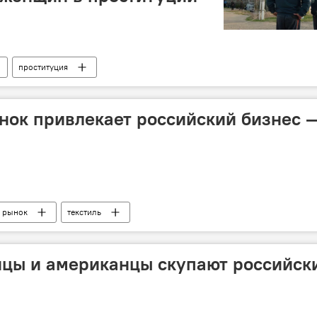
проституция
нок привлекает российский бизнес 
рынок
текстиль
йцы и американцы скупают российск