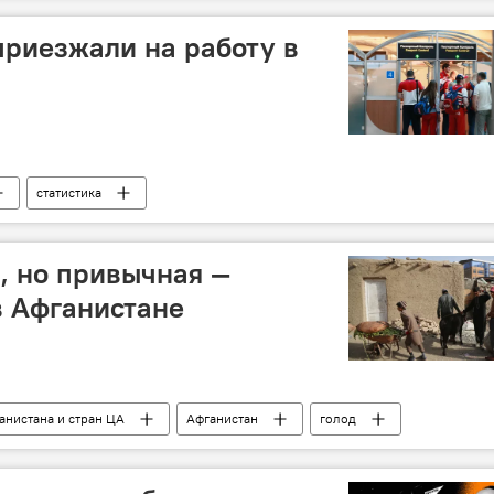
приезжали на работу в
статистика
, но привычная —
в Афганистане
анистана и стран ЦА
Афганистан
голод