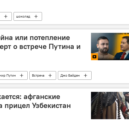
шоколад
ойна или потепление
ерт о встрече Путина и
мир Путин
Встреча
Джо Байден
ается: афганские
а прицел Узбекистан