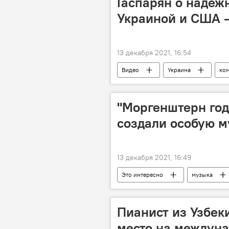
Гаспарян о надеж
Украиной и США 
13 декабря 2021, 16:54
Видео
Украина
ко
"Моргенштерн год
создали особую 
13 декабря 2021, 16:49
Это интересно
музыка
Пианист из Узбек
место на междун