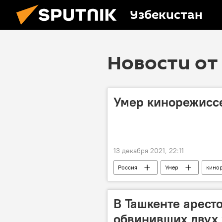
Узбекистан
Новости от 
Умер кинорежисс
13 декабря 2021, 22:11
Россия
Умер
кино
В Ташкенте арест
обвинивших двух