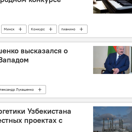
Минск
Конкурс
пианино
шенко высказался о
 Западом
лександр Лукашенко
гетики Узбекистана
естных проектах с