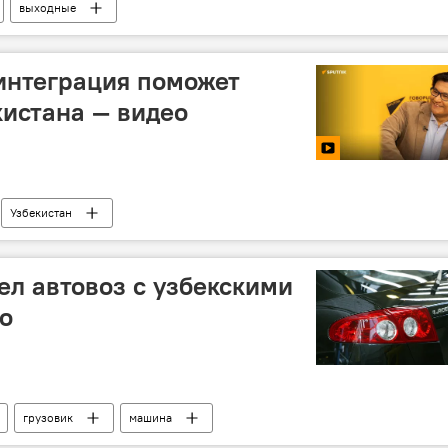
выходные
интеграция поможет
истана — видео
Узбекистан
зможной интеграции
ел автовоз с узбекскими
о
грузовик
машина