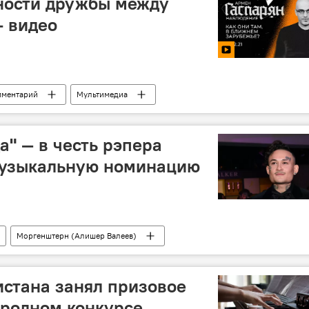
ности дружбы между
– видео
мментарий
Мультимедиа
а" — в честь рэпера
музыкальную номинацию
Моргенштерн (Алишер Валеев)
истана занял призовое
ародном конкурсе