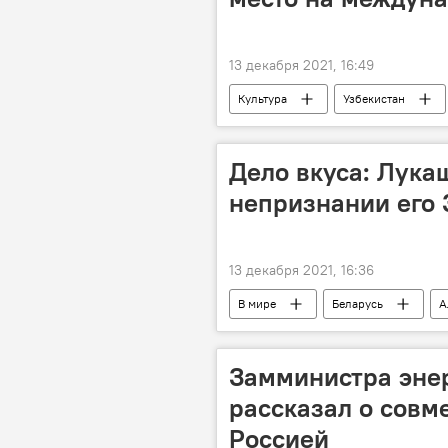
13 декабря 2021, 16:49
Культура
Узбекистан
Дело вкуса: Лука
непризнании его
13 декабря 2021, 16:36
В мире
Беларусь
А
Замминистра энер
рассказал о совм
Россией