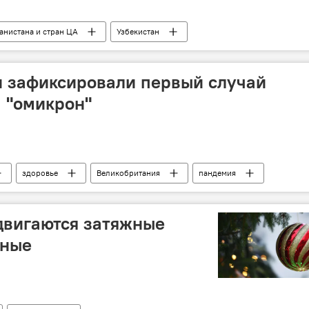
анистана и стран ЦА
Узбекистан
анистан
ИГИЛ
таджики
узбеки
и зафиксировали первый случай
 "омикрон"
здоровье
Великобритания
пандемия
двигаются затяжные
дные