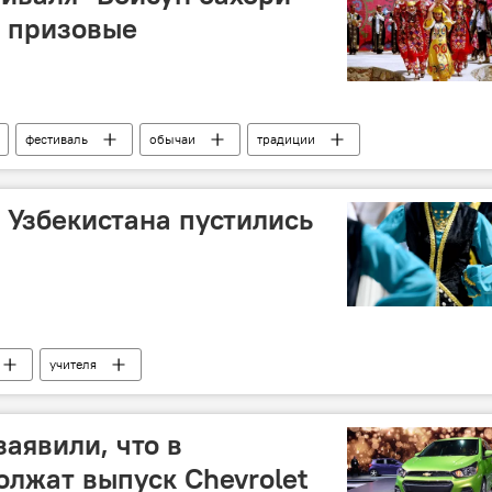
 призовые
фестиваль
обычаи
традиции
ля Узбекистана пустились
учителя
заявили, что в
олжат выпуск Chevrolet