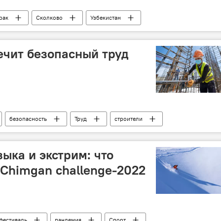
рак
Сколково
Узбекистан
ечит безопасный труд
безопасность
Труд
строители
ыка и экстрим: что
 Chimgan challenge-2022
фестиваль
пандемия
Спорт