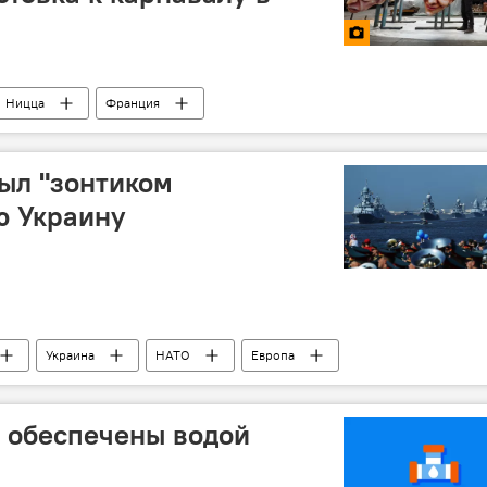
Ницца
Франция
ыл "зонтиком
ю Украину
Украина
НАТО
Европа
 обеспечены водой