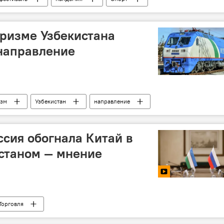
ризме Узбекистана
направление
изм
Узбекистан
направление
ссия обогнала Китай в
истаном — мнение
Торговля