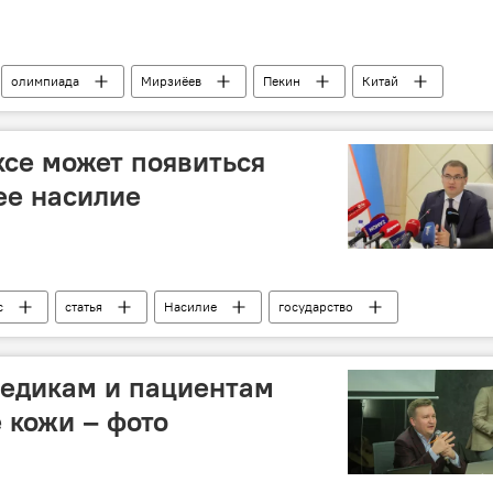
олимпиада
Мирзиёев
Пекин
Китай
ксе может появиться
ее насилие
с
статья
Насилие
государство
Давлетов
медикам и пациентам
 кожи – фото