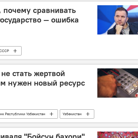
, почему сравнивать
осударство — ошибка
СССР
 не стать жертвой
ем нужен новый ресурс
нк Республики Узбекистан
Узбекистан
иваля "Бойсун бахори"