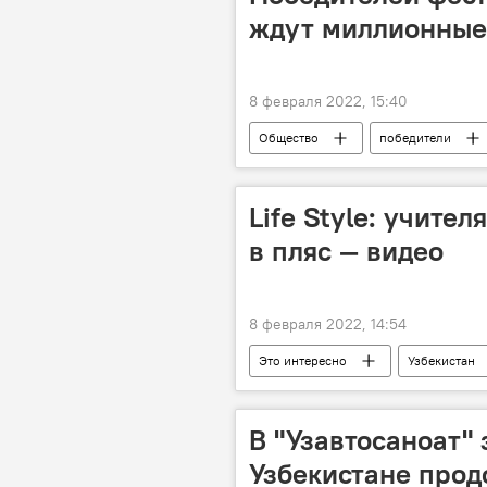
ждут миллионные
8 февраля 2022, 15:40
Общество
победители
Life Style: учите
в пляс — видео
8 февраля 2022, 14:54
Это интересно
Узбекистан
В "Узавтосаноат" 
Узбекистане прод