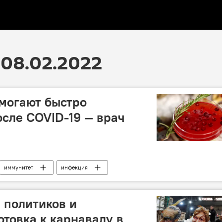
08.02.2022
могают быстро
осле COVID-19 — врач
иммунитет
инфекция
ы политиков и
отовка к карнавалу в