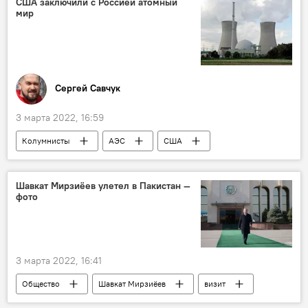
США заключили с Россией атомный
мир
Сергей Савчук
3 марта 2022, 16:59
Колумнисты
АЭС
США
Росатом
Шавкат Мирзиёев улетел в Пакистан —
фото
3 марта 2022, 16:41
Общество
Шавкат Мирзиёев
визит
Пакистан