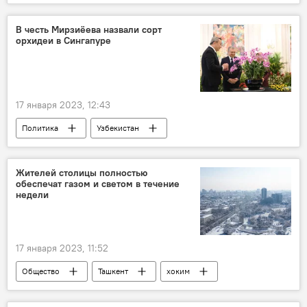
Сингапур
визит
В честь Мирзиёева назвали сорт
орхидеи в Сингапуре
17 января 2023, 12:43
Политика
Узбекистан
Шавкат Мирзиёев
Сингапур
Жителей столицы полностью
обеспечат газом и светом в течение
недели
17 января 2023, 11:52
Общество
Ташкент
хоким
электричество
газ