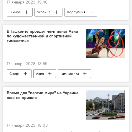
17 января 2023, 19:46
В мире
Украина
Коррупция
USAID
финансы
финансирование
Киев
В Ташкенте пройдет чемпионат Азии
по художественной и спортивной
гимнастике
17 января 2023, 18:55
Спорт
Азия
гимнастика
Чемпионат Азии
Ташкент
Время для "партии мира" на Украине
еще не пришло
17 января 2023, 18:03