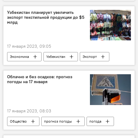
ЧВК "Вагнер"
спецоперация
Узбекистан планирует увеличить
экспорт текстильной продукции до $5
млрд
17 января 2023, 09:05
Экономика
Узбекистан
Экспорт
текстиль
текстильная продукция
республика
промышленность
Облачно и без осадков: прогноз
погоды на 17 января
17 января 2023, 08:03
Общество
прогноз погоды
погода
республика