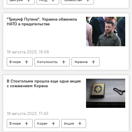
визит
президент Узбекистана
Шавкат Мирзиёев
Политика
"Триумф Путина". Украина обвинила
НАТО в предательстве
Будапешт
18 августа 2023, 19:08
В мире
Колумнисты
Украина
Россия
Киев
НАТО
Евросоюз
Политика
ЦРУ
В Стокгольме прошла еще одна акция
с сожжением Корана
18 августа 2023, 17:43
В мире
Коран
Акция