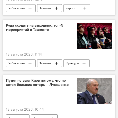
Узбекистан
Ташкент
аэропорт
машина
автомобили
автобус
такси
реконструкция
вокзал
Куда сходить на выходных: топ-5
мероприятий в Ташкенте
площадь
18 августа 2023, 11:14
Узбекистан
Ташкент
Культура
отдых
выходные
Афиша на выходные
забег
Кино
Путин не взял Киев потому, что не
хотел больших потерь — Лукашенко
мастер-класс
вузы
18 августа 2023, 10:44