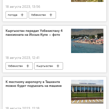
18 августа 2023, 13:56
погода
Узбекистан
погода в Узбекистане
выходные
Кыргызстан передал Узбекистану 4
пансионата на Иссык-Куле — фото
18 августа 2023, 12:41
Узбекистан
Кыргызстан
пансионат
пансионат «Бустон»
пансионат «Рахат»
пансионат «Дилором»
К местному аэропорту в Ташкенте
можно будет подъехать на машине
пансионат «Золотые пески»
Инвестиции
Общество
Иссык-Куль
18 августа 2023, 12:18