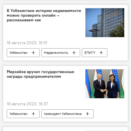
Швеция
Стокгольм
религия
Иран
посольство
В Узбекистане историю недвижимости
можно проверить онлайн —
рассказываем как
18 августа 2023, 16:51
Узбекистан
Недвижимость
ЕПИГУ
Постановление
правительство
история
документы
Мирзиёев вручил государственные
награды предпринимателям
18 августа 2023, 16:37
Узбекистан
президент Узбекистана
Шавкат Мирзиёев
Общество