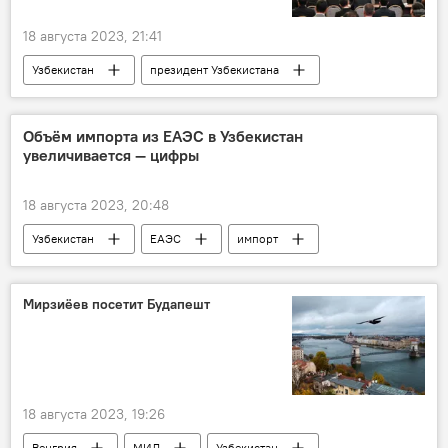
18 августа 2023, 21:41
Узбекистан
президент Узбекистана
Шавкат Мирзиёев
прямой диалог
предприниматели
инициатива
Объём импорта из ЕАЭС в Узбекистан
увеличивается — цифры
Встреча
Экономика
бизнес
развитие
18 августа 2023, 20:48
Узбекистан
ЕАЭС
импорт
Экономика
В мире
статистика
Инфографика
Мирзиёев посетит Будапешт
18 августа 2023, 19:26
Венгрия
МИД
Узбекистан