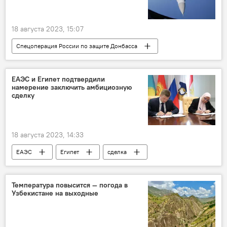
18 августа 2023, 15:07
Спецоперация России по защите Донбасса
спецоперация
В мире
США
Дания
Нидерланды
Киев
ЕАЭС и Египет подтвердили
намерение заключить амбициозную
Украина
ВСУ
F-16
сделку
Евросоюз
Россия
Запорожская область
безопасность
18 августа 2023, 14:33
НАТО
вооружение
ЕАЭС
Египет
сделка
Соглашение
зона свободной торговли
Экономика
Температура повысится — погода в
Узбекистане на выходные