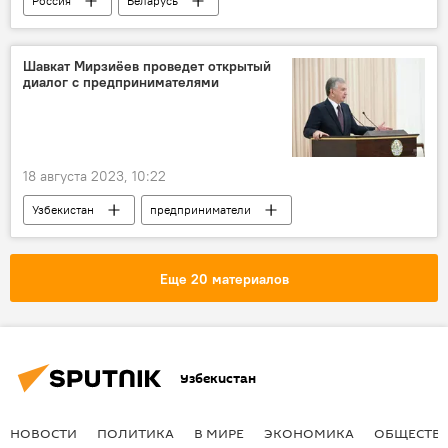
Россия
Беларусь
Александр Лукашенко
Владимир Путин
Киев
население
Украина
Шавкат Мирзиёев проведет открытый
диалог с предпринимателями
18 августа 2023, 10:22
Узбекистан
предприниматели
бизнес
прямой диалог
Встреча
Президент
президент Узбекистана
Еще 20 материалов
Шавкат Мирзиёев
Экономика
предпринимательство
проект
награждение
государственная награда
Узбекистан
НОВОСТИ
ПОЛИТИКА
В МИРЕ
ЭКОНОМИКА
ОБЩЕСТВ