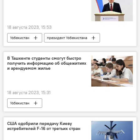
Курс доллара и евро к суму в Узбекистане
евро
доллары
рубль
сум
китайский юань
18 августа 2023, 15:53
Узбекистан
президент Узбекистана
Шавкат Мирзиёев
прямой диалог
предприниматели
Встреча
В Ташкенте студенты смогут быстро
получить информацию об общежитиях
Экономика
и арендуемом жилье
18 августа 2023, 15:31
Узбекистан
США одобрили передачу Киеву
истребителей F-16 от третьих стран