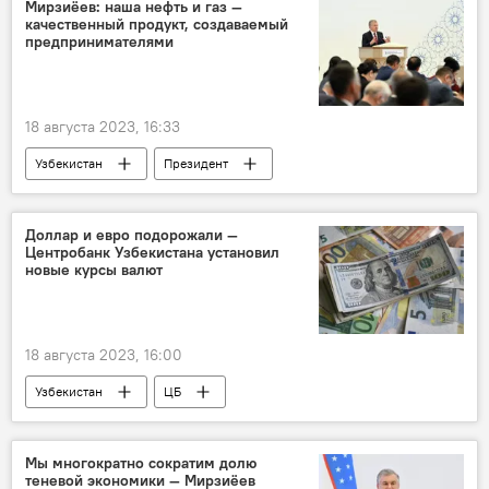
награждение
предприниматели
Мирзиёев: наша нефть и газ —
качественный продукт, создаваемый
Экономика
предпринимателями
18 августа 2023, 16:33
Узбекистан
Президент
прямой диалог
Доллар и евро подорожали —
Центробанк Узбекистана установил
новые курсы валют
18 августа 2023, 16:00
Узбекистан
ЦБ
Центральный банк Республики Узбекистан
курс валют
курс валюты
Мы многократно сократим долю
теневой экономики — Мирзиёев