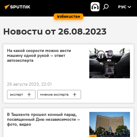
РУС
Узбекистан
Новости от 26.08.2023
На какой скорости можно вести
машину одной рукой — ответ
автоэксперта
26 августа 2023, 22:01
эксперт
мнение эксперта
автомобиль
вождение
дорога
скорость
водитель
В Ташкенте прошел конный парад,
посвященный Дню независимости —
фото, видео