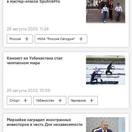
в мастер-классе SputnikPro
26 августа 2023, 11:24
Россия
МИА "Россия Сегодня"
Узбекистан
мастер-класс
Лекция
Журналист
журналисты
Ташкент
Каноист из Узбекистана стал
чемпионом мира
Москва
блогер
Sputnik
Sputnik
SputnikPro
SputnikPro на Зубовском
Беларусь
26 августа 2023, 10:09
Грузия
Азербайджан
Казахстан
Спорт
Узбекистан
Германия
Кыргызстан
Таджикистан
чемпионат мира
золото
медаль
золотая медаль
каноэ
Мирзиёев наградил иностранных
инвесторов в честь Дня независимости
Артур Гулиев