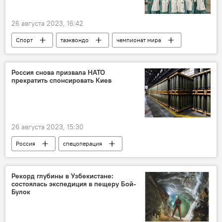
26 августа 2023, 16:42
Спорт
таэквондо
чемпионат мира
Босния и Герцеговина
сборная
Сборная Узбекистана
Узбекистан
Россия снова призвала НАТО
прекратить спонсировать Киев
26 августа 2023, 15:30
Россия
спецоперация
Мария Захарова
МИД
МИД РФ
НАТО
Киев
Владимир Зеленский
Рекорд глубины в Узбекистане:
состоялась экспедиция в пещеру Бой-
США
Запад
Булок