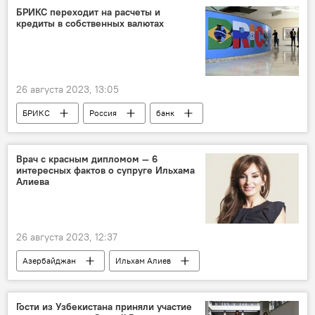
Хорватия
чемпионат
БРИКС переходит на расчеты и
кредиты в собственных валютах
чемпионат мира
медали
бронза
26 августа 2023, 13:05
БРИКС
Россия
банк
валюта
саммит
ВВП
Врач с красным дипломом — 6
интересных фактов о супруге Ильхама
Алиева
26 августа 2023, 12:37
Азербайджан
Ильхам Алиев
Мехрибан Алиева
Первая леди
Биография
Гости из Узбекистана приняли участие