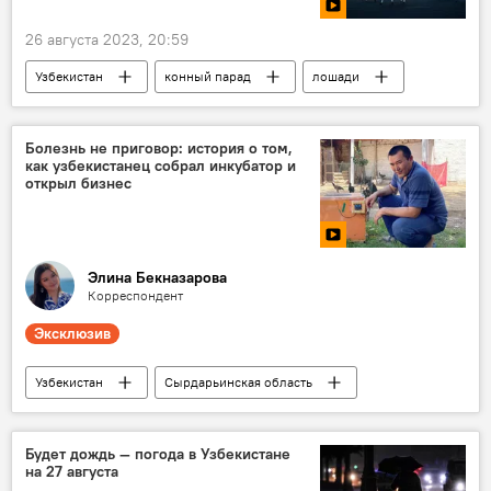
26 августа 2023, 20:59
Узбекистан
конный парад
лошади
День независимости
Ташкент
проспект Амира Темура
Болезнь не приговор: история о том,
как узбекистанец собрал инкубатор и
открыл бизнес
Элина Бекназарова
Корреспондент
Эксклюзив
Узбекистан
Сырдарьинская область
бизнес
Видео
Темур Ихтиеров
инкубатор
цыплята
Продажа
Будет дождь — погода в Узбекистане
на 27 августа
базар
семья