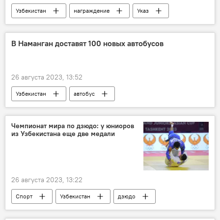
Узбекистан
награждение
Указ
Президент
президент Узбекистана
Шавкат Мирзиёев
Спорт
В Наманган доставят 100 новых автобусов
Спортсмен
тренер
26 августа 2023, 13:52
Узбекистан
автобус
Наманганская область
Контракт
компания
хоким
Чемпионат мира по дзюдо: у юниоров
из Узбекистана еще две медали
26 августа 2023, 13:22
Спорт
Узбекистан
дзюдо
Нигина Сапарбаева
Азамат Аблакулов