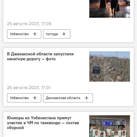
26 августа 2023, 17:08
Узбекистан
погода
погода в Узбекистане
прогноз
прогноз погоды
В Джизакской области запустили
канатную дорогу — фото
прогноз погоды по Узбекистану
Узгидромет
26 августа 2023, 17:01
Узбекистан
Джизакская область
канатная дорога
запуск
Туризм
Юниоры из Узбекистана примут
участие в ЧМ по таэквондо — состав
сборной