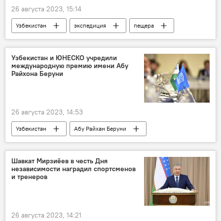
26 августа 2023, 15:14
Узбекистан
экспедиция
пещера
Азия
пещера Бой-Булок
Сурхандарьинская область
Узбекистан и ЮНЕСКО учредили
международную премию имени Абу
Центральная Азия
Россия
Чехия
Райхона Беруни
Тайвань
26 августа 2023, 14:53
Узбекистан
Абу Райхан Беруни
премия
международная премия
Выставка
Париж
Франция
Шавкат Мирзиёев в честь Дня
независимости наградил спортсменов
Концерт
Постановление
и тренеров
Президент
президент Узбекистана
Шавкат Мирзиёев
26 августа 2023, 14:21