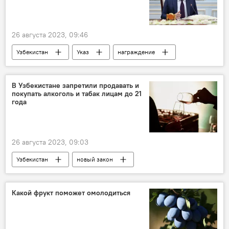
26 августа 2023, 09:46
Узбекистан
Указ
награждение
Президент
президент Узбекистана
Шавкат Мирзиёев
орден "Дустлик"
В Узбекистане запретили продавать и
покупать алкоголь и табак лицам до 21
года
26 августа 2023, 09:03
Узбекистан
новый закон
мнение эксперта
алкоголь
сигареты
запрет
Продажа
Какой фрукт поможет омолодиться
Общество