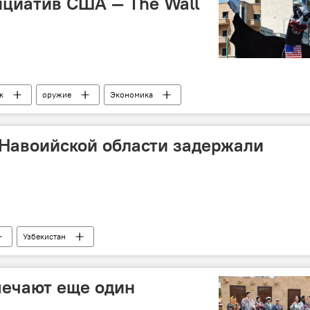
ициатив США — The Wall
к
оружие
Экономика
 Навоийской области задержали
Узбекистан
мечают еще один