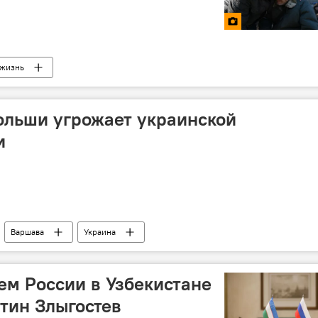
 жизнь
ольши угрожает украинской
и
Варшава
Украина
ем России в Узбекистане
тин Злыгостев