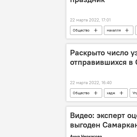
22 марта 2022, 17:01
Общество
махалля
Раскрыто число у
отправившихся в
22 марта 2022, 16:40
Общество
хадж
Уп
Видео: эксперт о
выгоден Самарка
Анна Черкасова