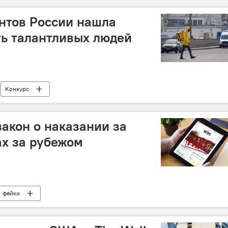
нтов России нашла
ь талантливых людей
Конкурс
закон о наказании за
ах за рубежом
фейки