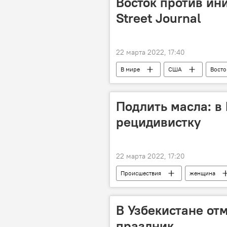
Восток против ин
Street Journal
22 марта 2022, 17:40
В мире
США
Восто
Подлить масла: в
рецидивистку
22 марта 2022, 17:20
Происшествия
женщина
В Узбекистане от
праздник