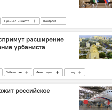
Премьер-министр
Контракт
оспримут расширение
ение урбаниста
Узбекистан
Инвестиции
город
ржит российское