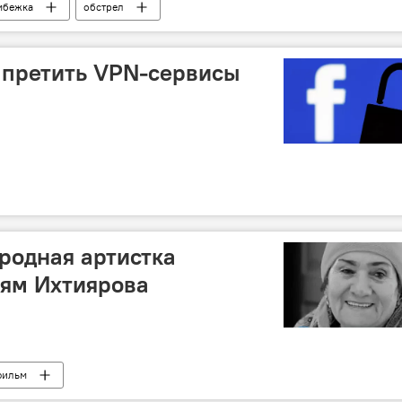
мбежка
обстрел
апретить VPN-сервисы
родная артистка
ьям Ихтиярова
фильм