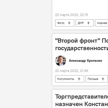
22 марта 2022, 22:15
Фото
ДНР
мирная
"Второй фронт" П
государственност
Александр Хроленко
22 марта 2022, 21:49
Колумнисты
Польша
Торгпредставител
назначен Констан