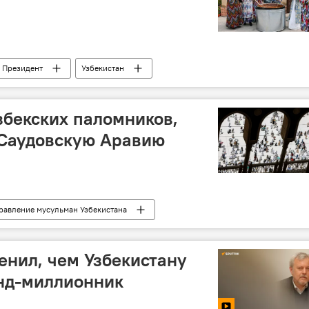
Президент
Узбекистан
збекских паломников,
 Саудовскую Аравию
равление мусульман Узбекистана
ценил, чем Узбекистану
нд-миллионник