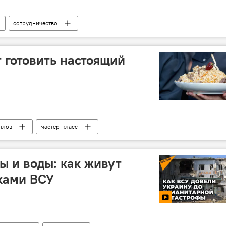
сотрудничество
 готовить настоящий
плов
мастер-класс
ы и воды: как живут
ками ВСУ