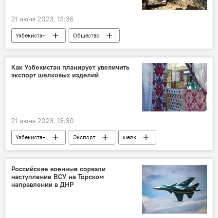
21 июня 2023, 13:36
Узбекистан
Общество
Самаркандская область
экология
Как Узбекистан планирует увеличить
экспорт шелковых изделий
21 июня 2023, 13:30
Узбекистан
Экспорт
шелк
дипломаты
посольство
Турция
КНР
рынок
Стамбул
Российские военные сорвали
наступление ВСУ на Торском
Экономика
направлении в ДНР