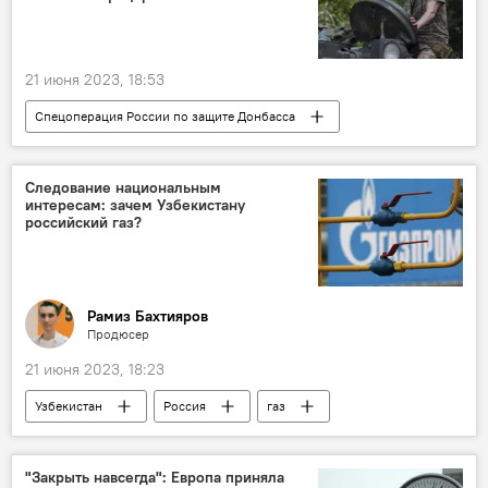
21 июня 2023, 18:53
Спецоперация России по защите Донбасса
Польша
Украина
ВСУ
танки
Следование национальным
интересам: зачем Узбекистану
российский газ?
Рамиз Бахтияров
Продюсер
21 июня 2023, 18:23
Узбекистан
Россия
газ
население
Бахтиер Эргашев
Соглашение
Газпром
"Закрыть навсегда": Европа приняла