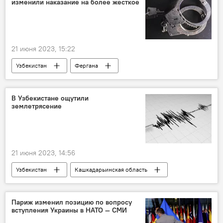
изменили наказание на более жесткое
Президентские выборы в Узбекистане
21 июня 2023, 15:22
Узбекистан
Фергана
Происшествия
животные
В Узбекистане ощутили
землетрясение
21 июня 2023, 14:56
Узбекистан
Кашкадарьинская область
Шахрисабз
МЧС Узбекистана
землетрясение
Общество
Париж изменил позицию по вопросу
вступления Украины в НАТО — СМИ