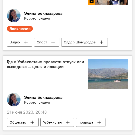
Элина Бекназарова
Корреспондент
Эксклюзив
Видео
Спорт
Элдор Шомуродов
мечта
Сборная Узбекистана
Узбекистан
Где в Узбекистане провести отпуск или
выходные — цены и локации
Элина Бекназарова
Корреспондент
21 июня 2023, 20:43
Общество
Узбекистан
природа
отдых