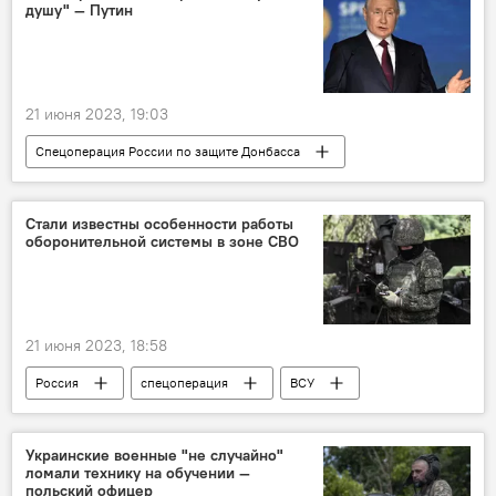
душу" — Путин
21 июня 2023, 19:03
Спецоперация России по защите Донбасса
Россия
Украина
ВСУ
спецоперация
Владимир Путин
Стали известны особенности работы
оборонительной системы в зоне СВО
21 июня 2023, 18:58
Россия
спецоперация
ВСУ
Вертолет
вертолеты
авиация
оборона
Украинские военные "не случайно"
ломали технику на обучении —
Спецоперация России по защите Донбасса
польский офицер