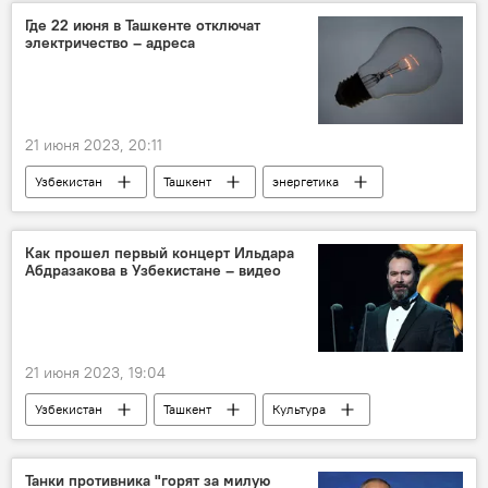
Где 22 июня в Ташкенте отключат
электричество – адреса
21 июня 2023, 20:11
Узбекистан
Ташкент
энергетика
электричество
Как прошел первый концерт Ильдара
Абдразакова в Узбекистане – видео
21 июня 2023, 19:04
Узбекистан
Ташкент
Культура
музыка
Ильдар Абдразаков
Опера
Танки противника "горят за милую