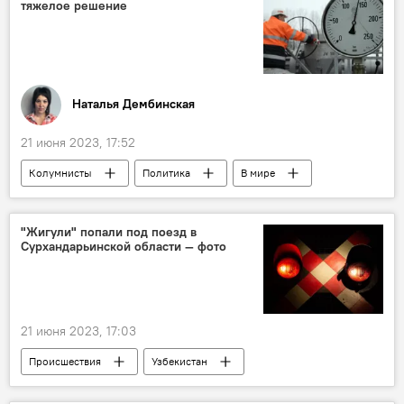
тяжелое решение
Туркменистан
поставки
Казахстан
Наталья Дембинская
21 июня 2023, 17:52
Колумнисты
Политика
В мире
Европа
мнение эксперта
газ
"Жигули" попали под поезд в
Сурхандарьинской области — фото
21 июня 2023, 17:03
Происшествия
Узбекистан
Сурхандарьинская область
Поезд