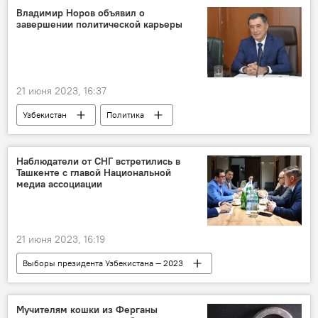
авария
Владимир Норов объявил о
завершении политической карьеры
21 июня 2023, 16:37
Узбекистан
Политика
Владимир Норов
МИД Узбекистана
Наблюдатели от СНГ встретились в
Ташкенте с главой Национальной
медиа ассоциации
21 июня 2023, 16:19
Выборы президента Узбекистана — 2023
Узбекистан
выборы
СНГ
Наблюдатели
выборы президента
Мучителям кошки из Ферганы