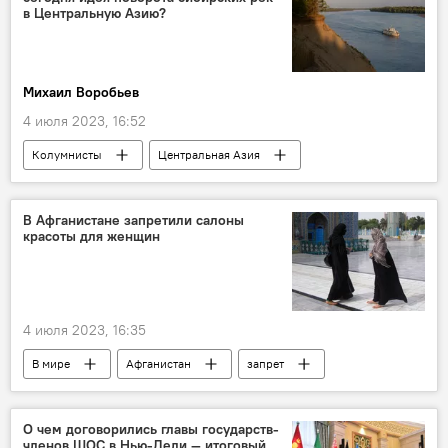
в Центральную Азию?
Михаил Воробьев
4 июля 2023, 16:52
Колумнисты
Центральная Азия
вода
река
В Афганистане запретили салоны
красоты для женщин
4 июля 2023, 16:35
В мире
Афганистан
запрет
женщины
салон красоты для женщин
О чем договорились главы государств-
членов ШОС в Нью-Дели — итоговый