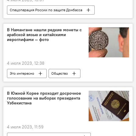
Спецоперация России по защите Донбасса
В мире
Россия
Вооруженные силы
безопасность
В Намангане нашли редкие монеты с
арабской вязью и китайскими
ВСУ
Украина
иероглифами — фото
4 июля 2023, 12:38
Это интересно
Общество
Узбекистан
Наманганская область
археологические раскопки
Находка
В Южной Корее проходит досрочное
голосование на выборах президента
монеты
Фото
Узбекистана
4 июля 2023, 11:59