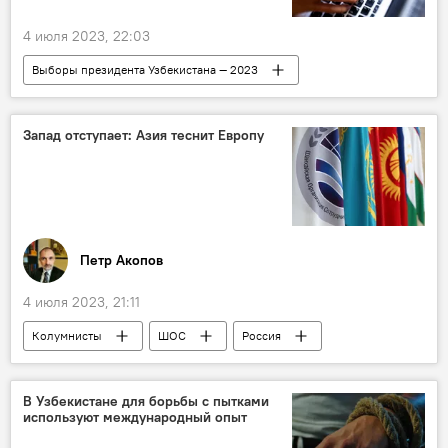
4 июля 2023, 22:03
Выборы президента Узбекистана — 2023
выборы
выборы президента
Президентские выборы в Узбекистане
Запад отступает: Азия теснит Европу
избиратели
Петр Акопов
4 июля 2023, 21:11
Колумнисты
ШОС
Россия
Китай
Индия
Нарендра Моди
Владимир Путин
Си Цзиньпин
В Узбекистане для борьбы с пытками
используют международный опыт