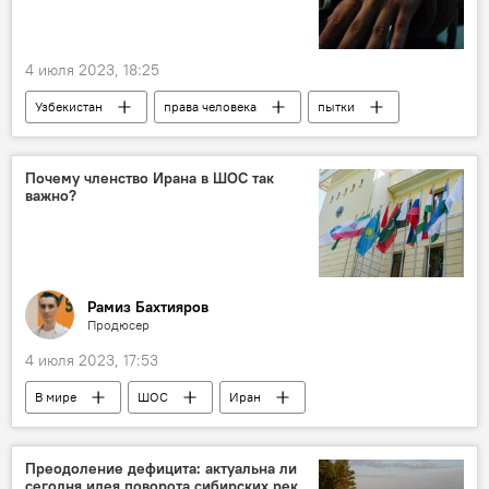
4 июля 2023, 18:25
Узбекистан
права человека
пытки
борьба
Обучение
подготовительные курсы
Общество
Почему членство Ирана в ШОС так
важно?
Рамиз Бахтияров
Продюсер
4 июля 2023, 17:53
В мире
ШОС
Иран
мнение эксперта
Преодоление дефицита: актуальна ли
сегодня идея поворота сибирских рек