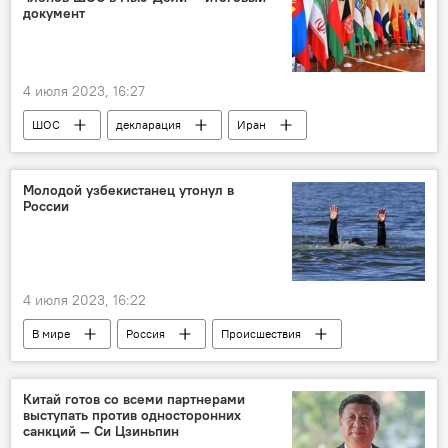
документ
4 июля 2023, 16:27
ШОС
декларация
Иран
меморандум
Казахстан
Кыргызстан
Пакистан
Россия
Молодой узбекистанец утонул в
России
Узбекистан
Таджикистан
ВТО
4 июля 2023, 16:22
В мире
Россия
Происшествия
река
Татарстан
узбекистанец
Китай готов со всеми партнерами
выступать против односторонних
санкций — Си Цзиньпин