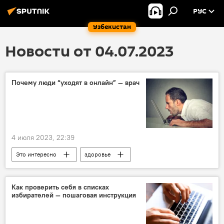
РУС
Узбекистан
Новости от 04.07.2023
Почему люди “уходят в онлайн” — врач
4 июля 2023, 22:39
Это интересно
здоровье
мнение эксперта
Интернет
общение
онлайн
Как проверить себя в списках
избирателей — пошаговая инструкция