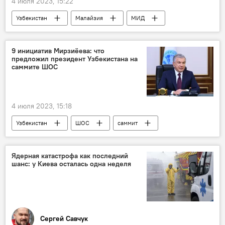
4 июля 2023, 15:22
Узбекистан
Малайзия
МИД
МИД Узбекистана
Бахтиер Саидов
9 инициатив Мирзиёева: что
предложил президент Узбекистана на
саммите ШОС
4 июля 2023, 15:18
Узбекистан
ШОС
саммит
Шавкат Мирзиёев
Политика
Туризм
Культура
безопасность
Ядерная катастрофа как последний
шанс: у Киева осталась одна неделя
Афганистан
Экономика
транспорт
Сергей Савчук