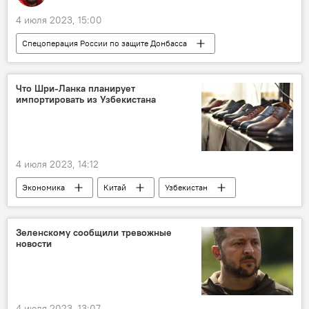
4 июля 2023, 15:00
Спецоперация России по защите Донбасса
Россия
ВСУ
Украина
Киев
ядерная безопасность
Что Шри-Ланка планирует
импортировать из Узбекистана
МАГАТЭ
Президент
Владимир Зеленский
4 июля 2023, 14:12
Экономика
Китай
Узбекистан
Шри-Ланка
Узчармсаноат
сотрудничество
Зеленскому сообщили тревожные
новости
4 июля 2023, 13:07