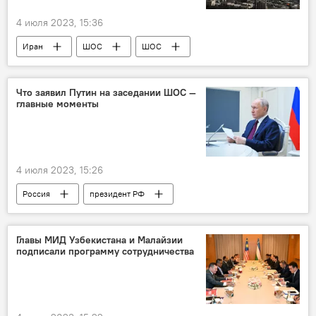
4 июля 2023, 15:36
Иран
ШОС
ШОС
членство
саммит
декларация
Что заявил Путин на заседании ШОС —
главные моменты
4 июля 2023, 15:26
Россия
президент РФ
Владимир Путин
саммит
ШОС
заявление
Политика
Главы МИД Узбекистана и Малайзии
подписали программу сотрудничества