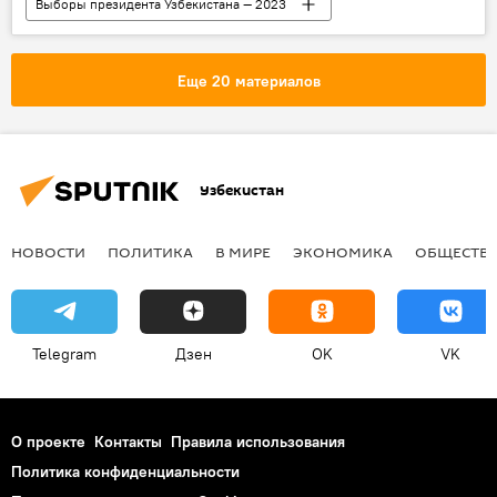
Выборы президента Узбекистана — 2023
Узбекистан
выборы
Президент
президент Узбекистана
выборы президента
Еще 20 материалов
Президентские выборы в Узбекистане
досрочное голосование
Южная Корея
Узбекистан
НОВОСТИ
ПОЛИТИКА
В МИРЕ
ЭКОНОМИКА
ОБЩЕСТВ
Telegram
Дзен
OK
VK
О проекте
Контакты
Правила использования
Политика конфиденциальности