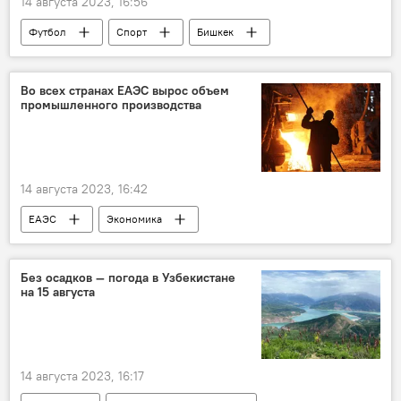
14 августа 2023, 16:56
Футбол
Спорт
Бишкек
Равшан Ирматов
Барселона
Миржалол Касымов
Центральная Азия
Во всех странах ЕАЭС вырос объем
промышленного производства
легенда
судья
матч
14 августа 2023, 16:42
ЕАЭС
Экономика
промышленность
рост экономики
Беларусь
Казахстан
Россия
Без осадков — погода в Узбекистане
на 15 августа
Армения
Кыргызстан
статистика
14 августа 2023, 16:17