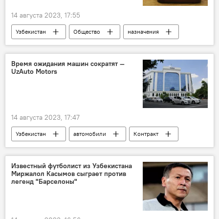
14 августа 2023, 17:55
Узбекистан
Общество
назначения
судья
Бухарская область
Кашкадарьинская область
Время ожидания машин сократят —
UzAuto Motors
Сырдарьинская область
14 августа 2023, 17:47
Узбекистан
автомобили
Контракт
Договор
завод
Известный футболист из Узбекистана
Миржалол Касымов сыграет против
легенд "Барселоны"