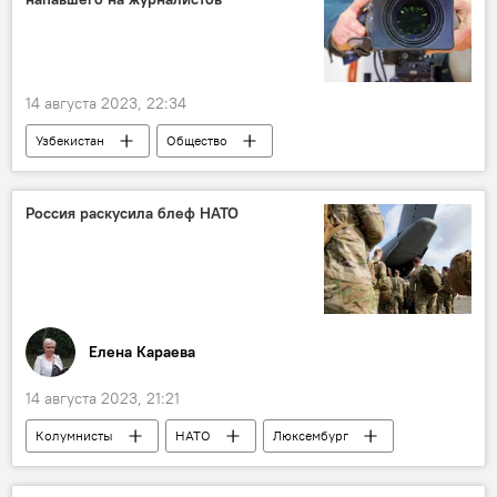
14 августа 2023, 22:34
Узбекистан
Общество
Происшествия
мост
Ташкент
Аэропорт Ташкента
Россия раскусила блеф НАТО
Узбекистон темир йуллари
журналисты
Елена Караева
14 августа 2023, 21:21
Колумнисты
НАТО
Люксембург
Франция
Россия
учения