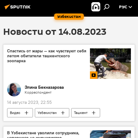
РУС
Узбекистан
Новости от 14.08.2023
Спастись от жары — как чувствуют себя
летом обитатели ташкентского
зоопарка
Элина Бекназарова
Корреспондент
14 августа 2023, 22:55
Видео
Узбекистан
Ташкент
Зоопарк
Ташкентский зоопарк
животные
жара
В Узбекистане уволили сотрудника,
напавшего на журналистов