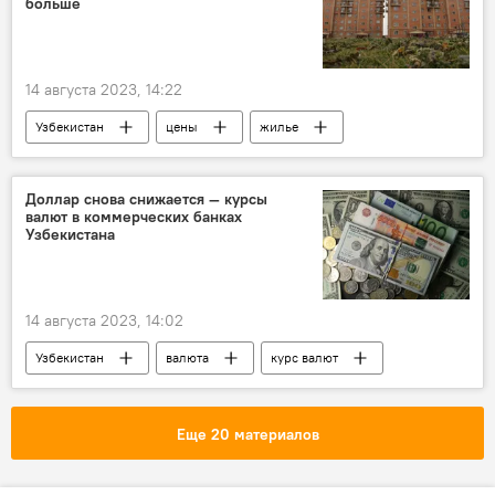
больше
14 августа 2023, 14:22
Узбекистан
цены
жилье
Недвижимость
рынок
покупка
Продажа
Андижанская область
Доллар снова снижается — курсы
валют в коммерческих банках
Сырдарьинская область
Узбекистана
Джизакская область
Каракалпакстан
Бухарская область
аренда
14 августа 2023, 14:02
Узбекистан
валюта
курс валют
Курс доллара и евро к суму в Узбекистане
коммерческий банк
Еще 20 материалов