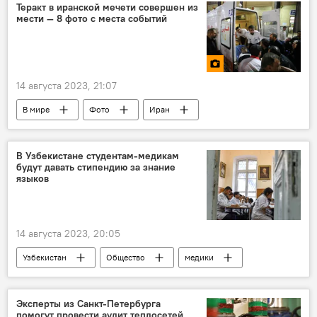
Теракт в иранской мечети совершен из
мести — 8 фото с места событий
14 августа 2023, 21:07
В мире
Фото
Иран
теракт
мечеть
В Узбекистане студентам-медикам
будут давать стипендию за знание
языков
14 августа 2023, 20:05
Узбекистан
Общество
медики
студенты
стипендия
язык
Министерство здравоохранения Узбекистана
Эксперты из Санкт-Петербурга
помогут провести аудит теплосетей