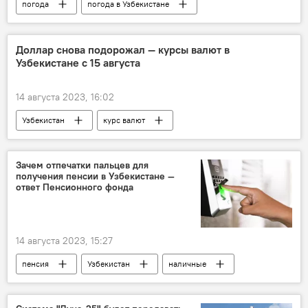
погода
погода в Узбекистане
Узбекистан
прогноз
прогноз погоды
Доллар снова подорожал — курсы валют в
Узбекистане с 15 августа
прогноз погоды по Узбекистану
Узгидромет
14 августа 2023, 16:02
Узбекистан
курс валют
курс валюты
Курс доллара и евро к суму в Узбекистане
Зачем отпечатки пальцев для
получения пенсии в Узбекистане —
ЦБ
ответ Пенсионного фонда
Центральный банк Республики Узбекистан
евро
доллары
сум
14 августа 2023, 15:27
китайский юань
рубль
пенсия
Узбекистан
наличные
Пенсионный фонд
пенсионный фонд
Внебюджетный пенсионный фонд при Министерстве финансов Узбекистана