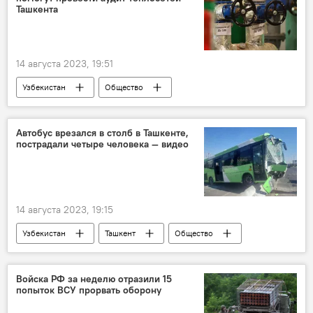
Ташкента
14 августа 2023, 19:51
Узбекистан
Общество
теплоснабжение
Россия
Санкт-Петербург
Автобус врезался в столб в Ташкенте,
пострадали четыре человека — видео
14 августа 2023, 19:15
Узбекистан
Ташкент
Общество
Происшествия
ГИБДД
автобус
авария
ДТП
Войска РФ за неделю отразили 15
попыток ВСУ прорвать оборону