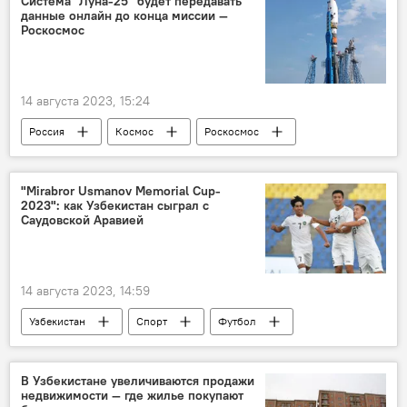
Система "Луна-25" будет передавать
данные онлайн до конца миссии —
проект
Постановление
кабмин
Роскосмос
социальные пособия
махалля
отпечатки пальцев
14 августа 2023, 15:24
Россия
Космос
Роскосмос
"Луна-25"
технологии
"Mirabror Usmanov Memorial Cup-
2023": как Узбекистан сыграл с
Саудовской Аравией
14 августа 2023, 14:59
Узбекистан
Спорт
Футбол
В Узбекистане увеличиваются продажи
недвижимости — где жилье покупают