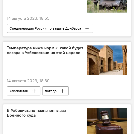
14 августа 2023, 18:55
Спецоперация России по защите Донбасса
Россия
ЛНР
спецоперация
ВСУ
Температура ниже нормы: какой будет
погода в Узбекистане на этой неделе
14 августа 2023, 18:30
Узбекистан
погода
погода на неделю
погода в Узбекистане
прогноз
прогноз погоды
В Узбекистане назначен глава
Военного суда
прогноз погоды по Узбекистану
Узгидромет