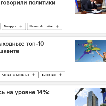
 говорили политики
Беларусь
Шавкат Мирзиёев
ыходных: топ-10
шкенте
Афиша на выходные
выходные
сь на уровне 14%: