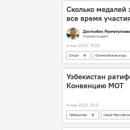
Сколько медалей 
все время участи
Достонбек Рахматуллае
Корреспондент
4 мая 2023, 15:50
Спорт
Олимпийские игры
Узбекистан ратиф
Конвенцию МОТ
4 мая 2023, 15:41
Узбекистан
Сенат Республи
условия работы