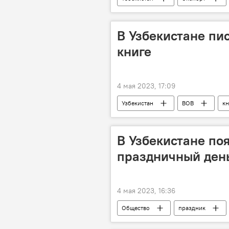
Кыргызстан
Казахстан
рабочие места
В Узбекистане пи
книге
4 мая 2023, 17:09
Узбекистан
ВОВ
кн
Посольство России в Узбекистане
В Узбекистане по
праздничный ден
4 мая 2023, 16:36
Общество
праздник