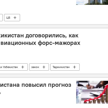
ЦБ
жикистан договорились, как
 авиационных форс-мажорах
ки Узбекистан
закон
Таджикистан
безопасность
Общество
полеты
истана повысил прогноз
%