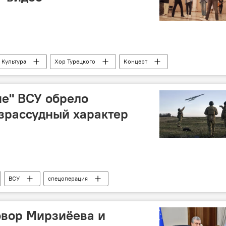
Культура
Хор Турецкого
Концерт
е" ВСУ обрело
зрассудный характер
ВСУ
спецоперация
овор Мирзиёева и