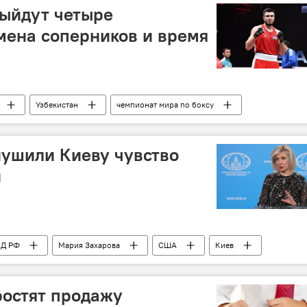
выйдут четыре
мена соперников и время
Узбекистан
чемпионат мира по боксу
нушили Киеву чувство
и
Д РФ
Мария Захарова
США
Киев
ростят продажу