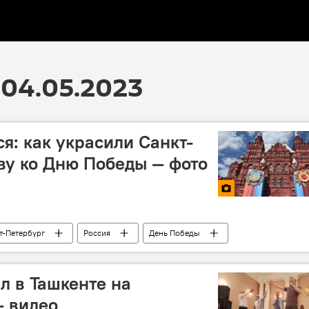
04.05.2023
я: как украсили Санкт-
ву ко Дню Победы — фото
т-Петербург
Россия
День Победы
л в Ташкенте на
— видео