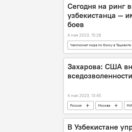
Сегодня на ринг 
узбекистанца — и
боев
4 мая 2023, 15:28
Чемпионат мира по боксу в Ташкенте
Бокс
Соревнования
Захарова: США в
вседозволенност
4 мая 2023, 13:45
Россия
Москва
МИ
В мире
В Узбекистане уп