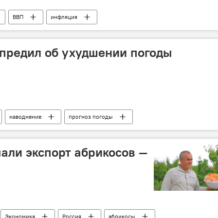
ВВП
инфляция
истан
предил об ухудшении погоды
наводнение
прогноз погоды
чали экспорт абрикосов —
Экономика
Россия
абрикосы