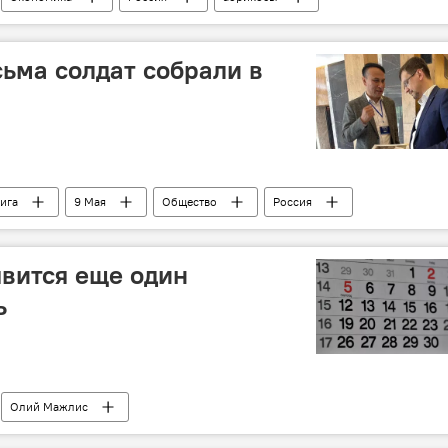
Южная Корея
Фрукты
овощи
сьма солдат собрали в
ига
9 Мая
Общество
Россия
явится еще один
ь
Олий Мажлис