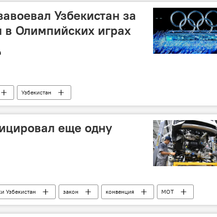
завоевал Узбекистан за
я в Олимпийских играх
в
Узбекистан
ицировал еще одну
ки Узбекистан
закон
конвенция
МОТ